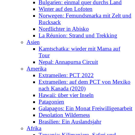
Bulgarien: einmal quer durchs Land
Winter auf den Lofoten
Norwegen: Femundsmarka mit Zelt und
Rucksack
Nordlichter in Abisko
La Réunion: Strand und Trekking
Asien
Kamtschatka: wieder mit Mama auf
Tour
Nepal: Annapurna Circuit
Amerika
Extrameilen: PCT 2022
Extrameilen: auf dem PCT von Mexiko
nach Kanada (2020)
Hawaii: über vier Inseln
Patagonien
Galapagos: Ein Monat Freiwilligenarbeit
Desolation Wilderness
Brasilien: Ein Auslandsjahr
Afrika
Tansania: Kilimanjaro, Safari und