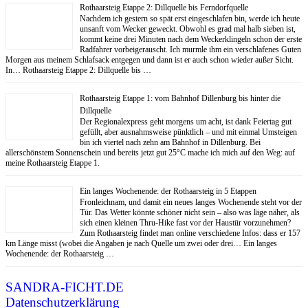
Rothaarsteig Etappe 2: Dillquelle bis Ferndorfquelle
Nachdem ich gestern so spät erst eingeschlafen bin, werde ich heute
unsanft vom Wecker geweckt. Obwohl es grad mal halb sieben ist,
kommt keine drei Minuten nach dem Weckerklingeln schon der erste
Radfahrer vorbeigerauscht. Ich murmle ihm ein verschlafenes Guten
Morgen aus meinem Schlafsack entgegen und dann ist er auch schon wieder außer Sicht.
In… Rothaarsteig Etappe 2: Dillquelle bis …
Rothaarsteig Etappe 1: vom Bahnhof Dillenburg bis hinter die
Dillquelle
Der Regionalexpress geht morgens um acht, ist dank Feiertag gut
gefüllt, aber ausnahmsweise pünktlich – und mit einmal Umsteigen
bin ich viertel nach zehn am Bahnhof in Dillenburg. Bei
allerschönstem Sonnenschein und bereits jetzt gut 25°C mache ich mich auf den Weg: auf
meine Rothaarsteig Etappe 1.
Ein langes Wochenende: der Rothaarsteig in 5 Etappen
Fronleichnam, und damit ein neues langes Wochenende steht vor der
Tür. Das Wetter könnte schöner nicht sein – also was läge näher, als
sich einen kleinen Thru-Hike fast vor der Haustür vorzunehmen?
Zum Rothaarsteig findet man online verschiedene Infos: dass er 157
km Länge misst (wobei die Angaben je nach Quelle um zwei oder drei… Ein langes
Wochenende: der Rothaarsteig …
SANDRA-FICHT.DE
Datenschutzerklärung