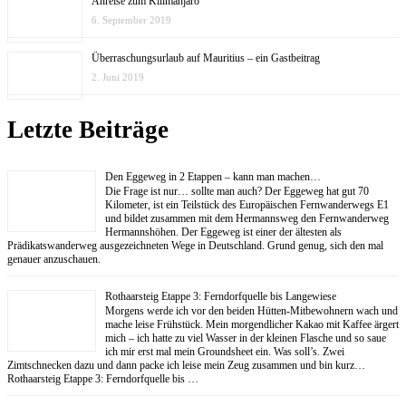
Anreise zum Kilimanjaro
6. September 2019
Überraschungsurlaub auf Mauritius – ein Gastbeitrag
2. Juni 2019
Letzte Beiträge
Den Eggeweg in 2 Etappen – kann man machen…
Die Frage ist nur… sollte man auch? Der Eggeweg hat gut 70
Kilometer, ist ein Teilstück des Europäischen Fernwanderwegs E1
und bildet zusammen mit dem Hermannsweg den Fernwanderweg
Hermannshöhen. Der Eggeweg ist einer der ältesten als
Prädikatswanderweg ausgezeichneten Wege in Deutschland. Grund genug, sich den mal
genauer anzuschauen.
Rothaarsteig Etappe 3: Ferndorfquelle bis Langewiese
Morgens werde ich vor den beiden Hütten-Mitbewohnern wach und
mache leise Frühstück. Mein morgendlicher Kakao mit Kaffee ärgert
mich – ich hatte zu viel Wasser in der kleinen Flasche und so saue
ich mir erst mal mein Groundsheet ein. Was soll’s. Zwei
Zimtschnecken dazu und dann packe ich leise mein Zeug zusammen und bin kurz…
Rothaarsteig Etappe 3: Ferndorfquelle bis …