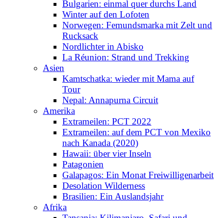
Bulgarien: einmal quer durchs Land
Winter auf den Lofoten
Norwegen: Femundsmarka mit Zelt und
Rucksack
Nordlichter in Abisko
La Réunion: Strand und Trekking
Asien
Kamtschatka: wieder mit Mama auf
Tour
Nepal: Annapurna Circuit
Amerika
Extrameilen: PCT 2022
Extrameilen: auf dem PCT von Mexiko
nach Kanada (2020)
Hawaii: über vier Inseln
Patagonien
Galapagos: Ein Monat Freiwilligenarbeit
Desolation Wilderness
Brasilien: Ein Auslandsjahr
Afrika
Tansania: Kilimanjaro, Safari und