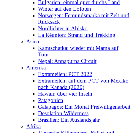
Bulgarien: einmal quer durchs Land
Winter auf den Lofoten
Norwegen: Femundsmarka mit Zelt und
Rucksack
Nordlichter in Abisko
La Réunion: Strand und Trekking
Asien
Kamtschatka: wieder mit Mama auf
Tour
Nepal: Annapurna Circuit
Amerika
Extrameilen: PCT 2022
Extrameilen: auf dem PCT von Mexiko
nach Kanada (2020)
Hawaii: über vier Inseln
Patagonien
Galapagos: Ein Monat Freiwilligenarbeit
Desolation Wilderness
Brasilien: Ein Auslandsjahr
Afrika
Tansania: Kilimanjaro, Safari und