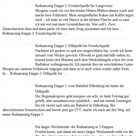
Rothaarsteig Etappe 3: Ferndorfquelle bis Langewiese
Morgens werde ich vor den beiden Hütten-Mitbewohnern wach und
mache leise Frühstück. Mein morgendlicher Kakao mit Kaffee ärgert
mich – ich hatte zu viel Wasser in der kleinen Flasche und so saue
ich mir erst mal mein Groundsheet ein. Was soll’s. Zwei
Zimtschnecken dazu und dann packe ich leise mein Zeug zusammen und bin kurz…
Rothaarsteig Etappe 3: Ferndorfquelle bis …
Rothaarsteig Etappe 2: Dillquelle bis Ferndorfquelle
Nachdem ich gestern so spät erst eingeschlafen bin, werde ich heute
unsanft vom Wecker geweckt. Obwohl es grad mal halb sieben ist,
kommt keine drei Minuten nach dem Weckerklingeln schon der erste
Radfahrer vorbeigerauscht. Ich murmle ihm ein verschlafenes Guten
Morgen aus meinem Schlafsack entgegen und dann ist er auch schon wieder außer Sicht.
In… Rothaarsteig Etappe 2: Dillquelle bis …
Rothaarsteig Etappe 1: vom Bahnhof Dillenburg bis hinter die
Dillquelle
Der Regionalexpress geht morgens um acht, ist dank Feiertag gut
gefüllt, aber ausnahmsweise pünktlich – und mit einmal Umsteigen
bin ich viertel nach zehn am Bahnhof in Dillenburg. Bei
allerschönstem Sonnenschein und bereits jetzt gut 25°C mache ich mich auf den Weg: auf
meine Rothaarsteig Etappe 1.
Ein langes Wochenende: der Rothaarsteig in 5 Etappen
Fronleichnam, und damit ein neues langes Wochenende steht vor der