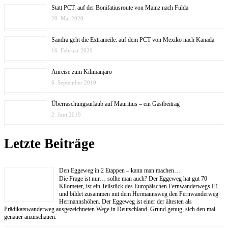
Statt PCT: auf der Bonifatiusroute von Mainz nach Fulda
20. Mai 2020
Sandra geht die Extrameile: auf dem PCT von Mexiko nach Kanada
16. Februar 2020
Anreise zum Kilimanjaro
6. September 2019
Überraschungsurlaub auf Mauritius – ein Gastbeitrag
2. Juni 2019
Letzte Beiträge
Den Eggeweg in 2 Etappen – kann man machen…
Die Frage ist nur… sollte man auch? Der Eggeweg hat gut 70
Kilometer, ist ein Teilstück des Europäischen Fernwanderwegs E1
und bildet zusammen mit dem Hermannsweg den Fernwanderweg
Hermannshöhen. Der Eggeweg ist einer der ältesten als
Prädikatswanderweg ausgezeichneten Wege in Deutschland. Grund genug, sich den mal
genauer anzuschauen.