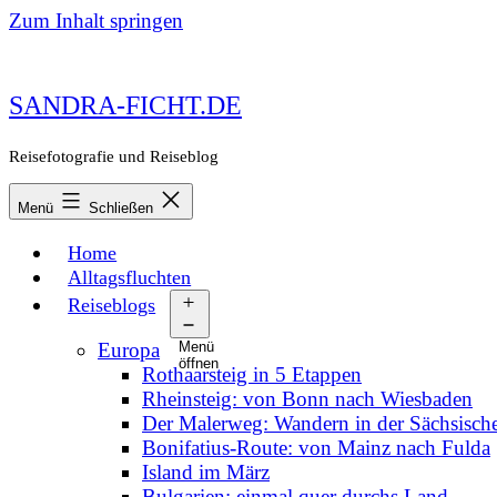
Zum Inhalt springen
SANDRA-FICHT.DE
Reisefotografie und Reiseblog
Menü
Schließen
Home
Alltagsfluchten
Reiseblogs
Europa
Menü
öffnen
Rothaarsteig in 5 Etappen
Rheinsteig: von Bonn nach Wiesbaden
Der Malerweg: Wandern in der Sächsisch
Bonifatius-Route: von Mainz nach Fulda
Island im März
Bulgarien: einmal quer durchs Land