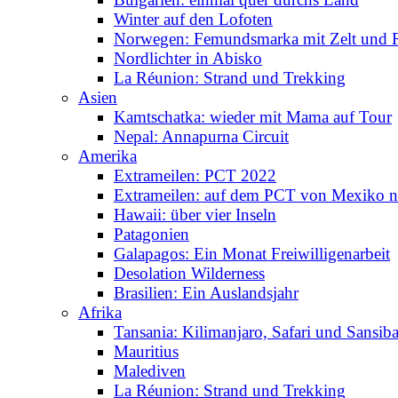
Winter auf den Lofoten
Norwegen: Femundsmarka mit Zelt und 
Nordlichter in Abisko
La Réunion: Strand und Trekking
Asien
Kamtschatka: wieder mit Mama auf Tour
Nepal: Annapurna Circuit
Amerika
Extrameilen: PCT 2022
Extrameilen: auf dem PCT von Mexiko n
Hawaii: über vier Inseln
Patagonien
Galapagos: Ein Monat Freiwilligenarbeit
Desolation Wilderness
Brasilien: Ein Auslandsjahr
Afrika
Tansania: Kilimanjaro, Safari und Sansiba
Mauritius
Malediven
La Réunion: Strand und Trekking