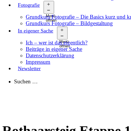
Fotografie
Grundkurs Fotografie – Die Basics kurz und 
Menü
öffnen
Grundkurs Fotografie – Bildgestaltung
In eigener Sache
Ich – wer ist das eigentlich?
Menü
öffnen
Beiträge in eigener Sache
Datenschutzerklärung
Impressum
Newsletter
Suchen …
Rothaarsteig Etappe 