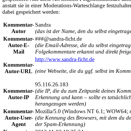
anstatt sie in einer Moderations-Warteschlange festzuhalt
dabei gespeichert werden:
Kommentar-
Sandra
Autor
(das ist der Name, den du selbst eingetrag
Kommentar-
###@sandra-ficht.de
Autor-E-
(die Email-Adresse, die du selbst eingetr
Mail
Folgekommentare erkannt und direkt freige
http://www.sandra-ficht.de
Kommentar-
(eine Webseite, die du ggf. selbst im Komm
Autor-URL
95.116.26.183
Kommentar-
(die IP, die du zum Zeitpunkt deines Komm
Autor-IP
Erkennung und kann – sollte es tatsächlic
herangezogen werden)
Kommentar-
Mozilla/5.0 (Windows NT 6.1; WOW64; r
Autor-User-
(die Kennung des Browsers, mit dem du de
Agent
der Spam-Erkennung)