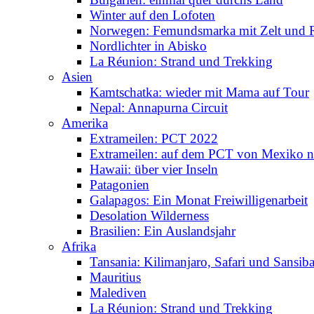
Winter auf den Lofoten
Norwegen: Femundsmarka mit Zelt und 
Nordlichter in Abisko
La Réunion: Strand und Trekking
Asien
Kamtschatka: wieder mit Mama auf Tour
Nepal: Annapurna Circuit
Amerika
Extrameilen: PCT 2022
Extrameilen: auf dem PCT von Mexiko n
Hawaii: über vier Inseln
Patagonien
Galapagos: Ein Monat Freiwilligenarbeit
Desolation Wilderness
Brasilien: Ein Auslandsjahr
Afrika
Tansania: Kilimanjaro, Safari und Sansiba
Mauritius
Malediven
La Réunion: Strand und Trekking