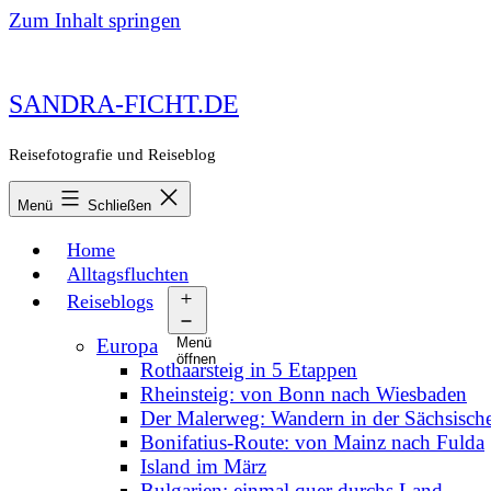
Zum Inhalt springen
SANDRA-FICHT.DE
Reisefotografie und Reiseblog
Menü
Schließen
Home
Alltagsfluchten
Reiseblogs
Europa
Menü
öffnen
Rothaarsteig in 5 Etappen
Rheinsteig: von Bonn nach Wiesbaden
Der Malerweg: Wandern in der Sächsisch
Bonifatius-Route: von Mainz nach Fulda
Island im März
Bulgarien: einmal quer durchs Land