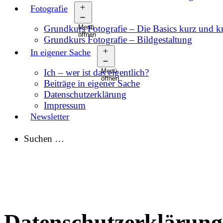
Fotografie
Grundkurs Fotografie – Die Basics kurz und 
Menü
öffnen
Grundkurs Fotografie – Bildgestaltung
In eigener Sache
Ich – wer ist das eigentlich?
Menü
öffnen
Beiträge in eigener Sache
Datenschutzerklärung
Impressum
Newsletter
Suchen …
Datenschutzerklärung