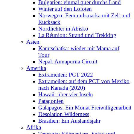
Bulgarien: einmal quer durchs Land
Winter auf den Lofoten
Norwegen: Femundsmarka mit Zelt und
Rucksack
Nordlichter in Abisko
La Réunion: Strand und Trekking
Asien
Kamtschatka: wieder mit Mama auf
Tour
Nepal: Annapurna Circuit
Amerika
Extrameilen: PCT 2022
Extrameilen: auf dem PCT von Mexiko
nach Kanada (2020)
Hawaii: über vier Inseln
Patagonien
Galapagos: Ein Monat Freiwilligenarbeit
Desolation Wilderness
Brasilien: Ein Auslandsjahr
Afrika
Tansania: Kilimanjaro, Safari und