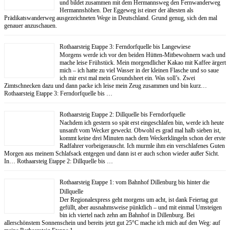
und bildet zusammen mit dem Hermannsweg den Fernwanderweg
Hermannshöhen. Der Eggeweg ist einer der ältesten als
Prädikatswanderweg ausgezeichneten Wege in Deutschland. Grund genug, sich den mal
genauer anzuschauen.
Rothaarsteig Etappe 3: Ferndorfquelle bis Langewiese
Morgens werde ich vor den beiden Hütten-Mitbewohnern wach und
mache leise Frühstück. Mein morgendlicher Kakao mit Kaffee ärgert
mich – ich hatte zu viel Wasser in der kleinen Flasche und so saue
ich mir erst mal mein Groundsheet ein. Was soll’s. Zwei
Zimtschnecken dazu und dann packe ich leise mein Zeug zusammen und bin kurz…
Rothaarsteig Etappe 3: Ferndorfquelle bis …
Rothaarsteig Etappe 2: Dillquelle bis Ferndorfquelle
Nachdem ich gestern so spät erst eingeschlafen bin, werde ich heute
unsanft vom Wecker geweckt. Obwohl es grad mal halb sieben ist,
kommt keine drei Minuten nach dem Weckerklingeln schon der erste
Radfahrer vorbeigerauscht. Ich murmle ihm ein verschlafenes Guten
Morgen aus meinem Schlafsack entgegen und dann ist er auch schon wieder außer Sicht.
In… Rothaarsteig Etappe 2: Dillquelle bis …
Rothaarsteig Etappe 1: vom Bahnhof Dillenburg bis hinter die
Dillquelle
Der Regionalexpress geht morgens um acht, ist dank Feiertag gut
gefüllt, aber ausnahmsweise pünktlich – und mit einmal Umsteigen
bin ich viertel nach zehn am Bahnhof in Dillenburg. Bei
allerschönstem Sonnenschein und bereits jetzt gut 25°C mache ich mich auf den Weg: auf