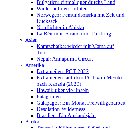
Bulgarien: einmal quer durchs Land
Winter auf den Lofoten
Norwegen: Femundsmarka mit Zelt und
Rucksack
Nordlichter in Abisko
La Réunion: Strand und Trekking
Asien
Kamtschatka: wieder mit Mama auf
Tour
Nepal: Annapurna Circuit
Amerika
Extrameilen: PCT 2022
Extrameilen: auf dem PCT von Mexiko
nach Kanada (2020)
Hawaii: über vier Inseln
Patagonien
Galapagos: Ein Monat Freiwilligenarbeit
Desolation Wilderness
Brasilien: Ein Auslandsjahr
Afrika
Tansania: Kilimanjaro, Safari und