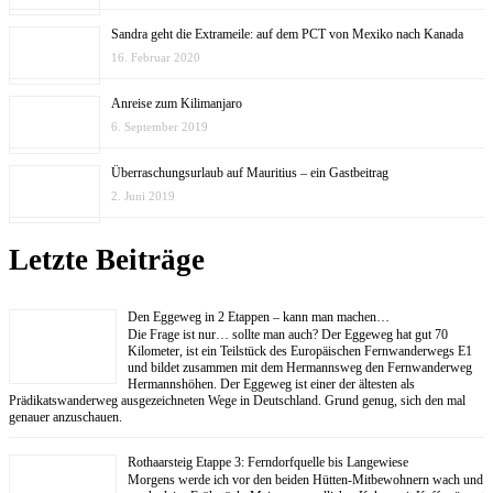
Sandra geht die Extrameile: auf dem PCT von Mexiko nach Kanada
16. Februar 2020
Anreise zum Kilimanjaro
6. September 2019
Überraschungsurlaub auf Mauritius – ein Gastbeitrag
2. Juni 2019
Letzte Beiträge
Den Eggeweg in 2 Etappen – kann man machen…
Die Frage ist nur… sollte man auch? Der Eggeweg hat gut 70
Kilometer, ist ein Teilstück des Europäischen Fernwanderwegs E1
und bildet zusammen mit dem Hermannsweg den Fernwanderweg
Hermannshöhen. Der Eggeweg ist einer der ältesten als
Prädikatswanderweg ausgezeichneten Wege in Deutschland. Grund genug, sich den mal
genauer anzuschauen.
Rothaarsteig Etappe 3: Ferndorfquelle bis Langewiese
Morgens werde ich vor den beiden Hütten-Mitbewohnern wach und