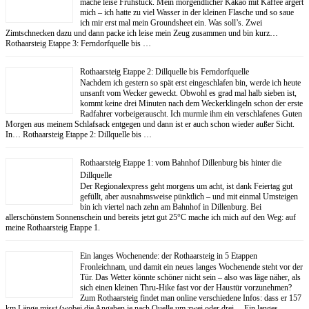
mache leise Frühstück. Mein morgendlicher Kakao mit Kaffee ärgert
mich – ich hatte zu viel Wasser in der kleinen Flasche und so saue
ich mir erst mal mein Groundsheet ein. Was soll’s. Zwei
Zimtschnecken dazu und dann packe ich leise mein Zeug zusammen und bin kurz…
Rothaarsteig Etappe 3: Ferndorfquelle bis …
Rothaarsteig Etappe 2: Dillquelle bis Ferndorfquelle
Nachdem ich gestern so spät erst eingeschlafen bin, werde ich heute
unsanft vom Wecker geweckt. Obwohl es grad mal halb sieben ist,
kommt keine drei Minuten nach dem Weckerklingeln schon der erste
Radfahrer vorbeigerauscht. Ich murmle ihm ein verschlafenes Guten
Morgen aus meinem Schlafsack entgegen und dann ist er auch schon wieder außer Sicht.
In… Rothaarsteig Etappe 2: Dillquelle bis …
Rothaarsteig Etappe 1: vom Bahnhof Dillenburg bis hinter die
Dillquelle
Der Regionalexpress geht morgens um acht, ist dank Feiertag gut
gefüllt, aber ausnahmsweise pünktlich – und mit einmal Umsteigen
bin ich viertel nach zehn am Bahnhof in Dillenburg. Bei
allerschönstem Sonnenschein und bereits jetzt gut 25°C mache ich mich auf den Weg: auf
meine Rothaarsteig Etappe 1.
Ein langes Wochenende: der Rothaarsteig in 5 Etappen
Fronleichnam, und damit ein neues langes Wochenende steht vor der
Tür. Das Wetter könnte schöner nicht sein – also was läge näher, als
sich einen kleinen Thru-Hike fast vor der Haustür vorzunehmen?
Zum Rothaarsteig findet man online verschiedene Infos: dass er 157
km Länge misst (wobei die Angaben je nach Quelle um zwei oder drei… Ein langes