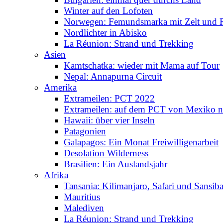
Winter auf den Lofoten
Norwegen: Femundsmarka mit Zelt und 
Nordlichter in Abisko
La Réunion: Strand und Trekking
Asien
Kamtschatka: wieder mit Mama auf Tour
Nepal: Annapurna Circuit
Amerika
Extrameilen: PCT 2022
Extrameilen: auf dem PCT von Mexiko n
Hawaii: über vier Inseln
Patagonien
Galapagos: Ein Monat Freiwilligenarbeit
Desolation Wilderness
Brasilien: Ein Auslandsjahr
Afrika
Tansania: Kilimanjaro, Safari und Sansiba
Mauritius
Malediven
La Réunion: Strand und Trekking