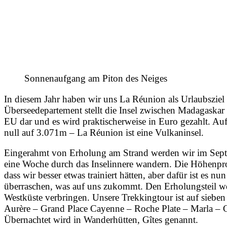
Sonnenaufgang am Piton des Neiges
In diesem Jahr haben wir uns La Réunion als Urlaubsziel 
Überseedepartement stellt die Insel zwischen Madagaskar
EU dar und es wird praktischerweise in Euro gezahlt. Auf
null auf 3.071m – La Réunion ist eine Vulkaninsel.
Eingerahmt von Erholung am Strand werden wir im Se
eine Woche durch das Inselinnere wandern. Die Höhenpro
dass wir besser etwas trainiert hätten, aber dafür ist es n
überraschen, was auf uns zukommt. Den Erholungsteil wer
Westküste verbringen. Unsere Trekkingtour ist auf siebe
Aurère – Grand Place Cayenne – Roche Plate – Marla – Ci
Übernachtet wird in Wanderhütten, Gîtes genannt.