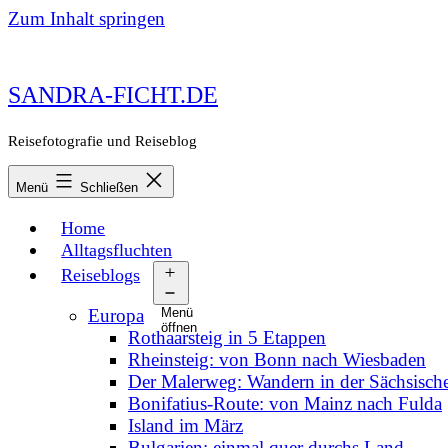
Zum Inhalt springen
SANDRA-FICHT.DE
Reisefotografie und Reiseblog
Menü
Schließen
Home
Alltagsfluchten
Reiseblogs
Europa
Menü
öffnen
Rothaarsteig in 5 Etappen
Rheinsteig: von Bonn nach Wiesbaden
Der Malerweg: Wandern in der Sächsisch
Bonifatius-Route: von Mainz nach Fulda
Island im März
Bulgarien: einmal quer durchs Land