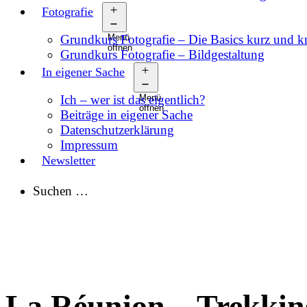
Fotografie
Grundkurs Fotografie – Die Basics kurz und 
Menü
öffnen
Grundkurs Fotografie – Bildgestaltung
In eigener Sache
Ich – wer ist das eigentlich?
Menü
öffnen
Beiträge in eigener Sache
Datenschutzerklärung
Impressum
Newsletter
Suchen …
La Réunion – Trekki