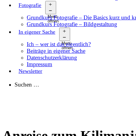
Fotografie
Grundkurs Fotografie – Die Basics kurz und 
Menü
öffnen
Grundkurs Fotografie – Bildgestaltung
In eigener Sache
Ich – wer ist das eigentlich?
Menü
öffnen
Beiträge in eigener Sache
Datenschutzerklärung
Impressum
Newsletter
Suchen …
Anreise zum Kilimanj