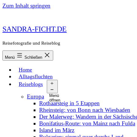
Zum Inhalt springen
SANDRA-FICHT.DE
Reisefotografie und Reiseblog
Menü
Schließen
Home
Alltagsfluchten
Reiseblogs
Europa
Menü
öffnen
Rothaarsteig in 5 Etappen
Rheinsteig: von Bonn nach Wiesbaden
Der Malerweg: Wandern in der Sächsisch
Bonifatius-Route: von Mainz nach Fulda
Island im März
Bulgarien: einmal quer durchs Land