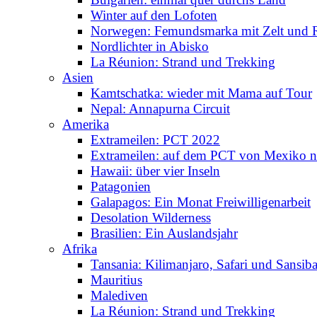
Winter auf den Lofoten
Norwegen: Femundsmarka mit Zelt und 
Nordlichter in Abisko
La Réunion: Strand und Trekking
Asien
Kamtschatka: wieder mit Mama auf Tour
Nepal: Annapurna Circuit
Amerika
Extrameilen: PCT 2022
Extrameilen: auf dem PCT von Mexiko n
Hawaii: über vier Inseln
Patagonien
Galapagos: Ein Monat Freiwilligenarbeit
Desolation Wilderness
Brasilien: Ein Auslandsjahr
Afrika
Tansania: Kilimanjaro, Safari und Sansiba
Mauritius
Malediven
La Réunion: Strand und Trekking