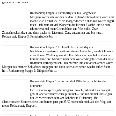
genauer anzuschauen.
Rothaarsteig Etappe 3: Ferndorfquelle bis Langewiese
Morgens werde ich vor den beiden Hütten-Mitbewohnern wach und
mache leise Frühstück. Mein morgendlicher Kakao mit Kaffee ärgert
mich – ich hatte zu viel Wasser in der kleinen Flasche und so saue
ich mir erst mal mein Groundsheet ein. Was soll’s. Zwei
Zimtschnecken dazu und dann packe ich leise mein Zeug zusammen und bin kurz…
Rothaarsteig Etappe 3: Ferndorfquelle bis …
Rothaarsteig Etappe 2: Dillquelle bis Ferndorfquelle
Nachdem ich gestern so spät erst eingeschlafen bin, werde ich heute
unsanft vom Wecker geweckt. Obwohl es grad mal halb sieben ist,
kommt keine drei Minuten nach dem Weckerklingeln schon der erste
Radfahrer vorbeigerauscht. Ich murmle ihm ein verschlafenes Guten
Morgen aus meinem Schlafsack entgegen und dann ist er auch schon wieder außer Sicht.
In… Rothaarsteig Etappe 2: Dillquelle bis …
Rothaarsteig Etappe 1: vom Bahnhof Dillenburg bis hinter die
Dillquelle
Der Regionalexpress geht morgens um acht, ist dank Feiertag gut
gefüllt, aber ausnahmsweise pünktlich – und mit einmal Umsteigen
bin ich viertel nach zehn am Bahnhof in Dillenburg. Bei
allerschönstem Sonnenschein und bereits jetzt gut 25°C mache ich mich auf den Weg: auf
meine Rothaarsteig Etappe 1.