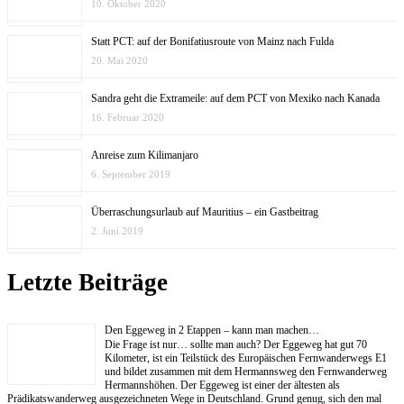
10. Oktober 2020
Statt PCT: auf der Bonifatiusroute von Mainz nach Fulda
20. Mai 2020
Sandra geht die Extrameile: auf dem PCT von Mexiko nach Kanada
16. Februar 2020
Anreise zum Kilimanjaro
6. September 2019
Überraschungsurlaub auf Mauritius – ein Gastbeitrag
2. Juni 2019
Letzte Beiträge
Den Eggeweg in 2 Etappen – kann man machen…
Die Frage ist nur… sollte man auch? Der Eggeweg hat gut 70
Kilometer, ist ein Teilstück des Europäischen Fernwanderwegs E1
und bildet zusammen mit dem Hermannsweg den Fernwanderweg
Hermannshöhen. Der Eggeweg ist einer der ältesten als
Prädikatswanderweg ausgezeichneten Wege in Deutschland. Grund genug, sich den mal