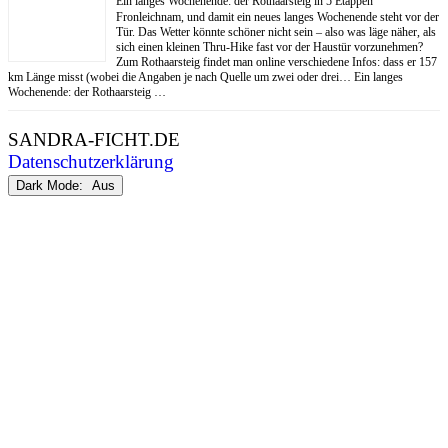
Ein langes Wochenende: der Rothaarsteig in 5 Etappen
Fronleichnam, und damit ein neues langes Wochenende steht vor der
Tür. Das Wetter könnte schöner nicht sein – also was läge näher, als
sich einen kleinen Thru-Hike fast vor der Haustür vorzunehmen?
Zum Rothaarsteig findet man online verschiedene Infos: dass er 157
km Länge misst (wobei die Angaben je nach Quelle um zwei oder drei… Ein langes
Wochenende: der Rothaarsteig …
SANDRA-FICHT.DE
Datenschutzerklärung
Dark Mode: