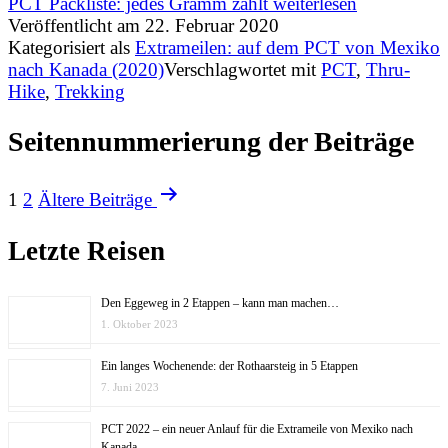
PCT Packliste: jedes Gramm zählt
weiterlesen
Veröffentlicht am
22. Februar 2020
Kategorisiert als
Extrameilen: auf dem PCT von Mexiko
nach Kanada (2020)
Verschlagwortet mit
PCT
,
Thru-
Hike
,
Trekking
Seitennummerierung der Beiträge
1
2
Ältere
Beiträge
Letzte Reisen
Den Eggeweg in 2 Etappen – kann man machen…
1. Oktober 2023
Ein langes Wochenende: der Rothaarsteig in 5 Etappen
7. Juni 2023
PCT 2022 – ein neuer Anlauf für die Extrameile von Mexiko nach
Kanada