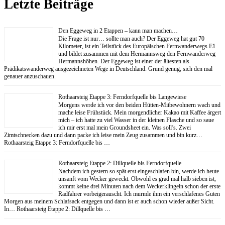
Letzte Beiträge
Den Eggeweg in 2 Etappen – kann man machen…
Die Frage ist nur… sollte man auch? Der Eggeweg hat gut 70
Kilometer, ist ein Teilstück des Europäischen Fernwanderwegs E1
und bildet zusammen mit dem Hermannsweg den Fernwanderweg
Hermannshöhen. Der Eggeweg ist einer der ältesten als
Prädikatswanderweg ausgezeichneten Wege in Deutschland. Grund genug, sich den mal
genauer anzuschauen.
Rothaarsteig Etappe 3: Ferndorfquelle bis Langewiese
Morgens werde ich vor den beiden Hütten-Mitbewohnern wach und
mache leise Frühstück. Mein morgendlicher Kakao mit Kaffee ärgert
mich – ich hatte zu viel Wasser in der kleinen Flasche und so saue
ich mir erst mal mein Groundsheet ein. Was soll’s. Zwei
Zimtschnecken dazu und dann packe ich leise mein Zeug zusammen und bin kurz…
Rothaarsteig Etappe 3: Ferndorfquelle bis …
Rothaarsteig Etappe 2: Dillquelle bis Ferndorfquelle
Nachdem ich gestern so spät erst eingeschlafen bin, werde ich heute
unsanft vom Wecker geweckt. Obwohl es grad mal halb sieben ist,
kommt keine drei Minuten nach dem Weckerklingeln schon der erste
Radfahrer vorbeigerauscht. Ich murmle ihm ein verschlafenes Guten
Morgen aus meinem Schlafsack entgegen und dann ist er auch schon wieder außer Sicht.
In… Rothaarsteig Etappe 2: Dillquelle bis …