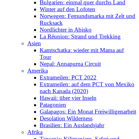
Bulgarien: einmal quer durchs Land
Winter auf den Lofoten
Norwegen: Femundsmarka mit Zelt und
Rucksack
Nordlichter in Abisko
La Réunion: Strand und Trekking
Asien
Kamtschatka: wieder mit Mama auf
Tour
Nepal: Annapurna Circuit
Amerika
Extrameilen: PCT 2022
Extrameilen: auf dem PCT von Mexiko
nach Kanada (2020)
Hawaii: über vier Inseln
Patagonien
Galapagos: Ein Monat Freiwilligenarbeit
Desolation Wilderness
Brasilien: Ein Auslandsjahr
Afrika
Tansania: Kilimanjaro, Safari und