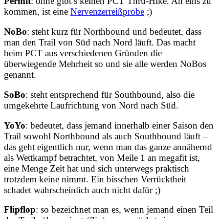
Permit
: ohne gibt’s keinen PCT Thru-Hike. An eins zu
kommen, ist eine
Nervenzerreißprobe
;)
NoBo
: steht kurz für Northbound und bedeutet, dass
man den Trail von Süd nach Nord läuft. Das macht
beim PCT aus verschiedenen Gründen die
überwiegende Mehrheit so und sie alle werden NoBos
genannt.
SoBo
: steht entsprechend für Southbound, also die
umgekehrte Laufrichtung von Nord nach Süd.
YoYo
: bedeutet, dass jemand innerhalb einer Saison den
Trail sowohl Northbound als auch Southbound läuft –
das geht eigentlich nur, wenn man das ganze annähernd
als Wettkampf betrachtet, von Meile 1 an megafit ist,
eine Menge Zeit hat und sich unterwegs praktisch
trotzdem keine nimmt. Ein bisschen Verrücktheit
schadet wahrscheinlich auch nicht dafür ;)
Flipflop
: so bezeichnet man es, wenn jemand einen Teil