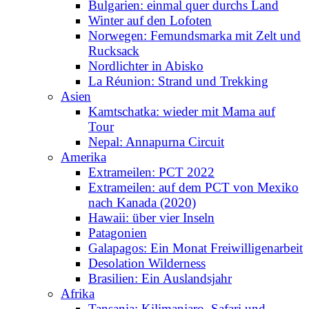
Bulgarien: einmal quer durchs Land
Winter auf den Lofoten
Norwegen: Femundsmarka mit Zelt und
Rucksack
Nordlichter in Abisko
La Réunion: Strand und Trekking
Asien
Kamtschatka: wieder mit Mama auf
Tour
Nepal: Annapurna Circuit
Amerika
Extrameilen: PCT 2022
Extrameilen: auf dem PCT von Mexiko
nach Kanada (2020)
Hawaii: über vier Inseln
Patagonien
Galapagos: Ein Monat Freiwilligenarbeit
Desolation Wilderness
Brasilien: Ein Auslandsjahr
Afrika
Tansania: Kilimanjaro, Safari und