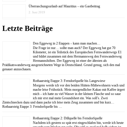
Überraschungsurlaub auf Mauritius – ein Gastbeitrag
2. Juni 2019
Letzte Beiträge
Den Eggeweg in 2 Etappen – kann man machen…
Die Frage ist nur… sollte man auch? Der Eggeweg hat gut 70
Kilometer, ist ein Teilstück des Europäischen Fernwanderwegs E1
und bildet zusammen mit dem Hermannsweg den Fernwanderweg
Hermannshöhen. Der Eggeweg ist einer der ältesten als
Prädikatswanderweg ausgezeichneten Wege in Deutschland. Grund genug, sich den mal
genauer anzuschauen.
Rothaarsteig Etappe 3: Ferndorfquelle bis Langewiese
Morgens werde ich vor den beiden Hütten-Mitbewohnern wach und
mache leise Frühstück. Mein morgendlicher Kakao mit Kaffee ärgert
mich – ich hatte zu viel Wasser in der kleinen Flasche und so saue
ich mir erst mal mein Groundsheet ein. Was soll’s. Zwei
Zimtschnecken dazu und dann packe ich leise mein Zeug zusammen und bin kurz…
Rothaarsteig Etappe 3: Ferndorfquelle bis …
Rothaarsteig Etappe 2: Dillquelle bis Ferndorfquelle
Nachdem ich gestern so spät erst eingeschlafen bin, werde ich heute
unsanft vom Wecker geweckt. Obwohl es grad mal halb sieben ist,