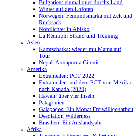
Bulgarien: einmal quer durchs Land
Winter auf den Lofoten
Norwegen: Femundsmarka mit Zelt und
Rucksack
Nordlichter in Abisko
La Réunion: Strand und Trekking
Asien
Kamtschatka: wieder mit Mama auf
Tour
Nepal: Annapurna Circuit
Amerika
Extrameilen: PCT 2022
Extrameilen: auf dem PCT von Mexiko
nach Kanada (2020)
Hawaii: über vier Inseln
Patagonien
Galapagos: Ein Monat Freiwilligenarbeit
Desolation Wilderness
Brasilien: Ein Auslandsjahr
Afrika
Tansania: Kilimanjaro, Safari und