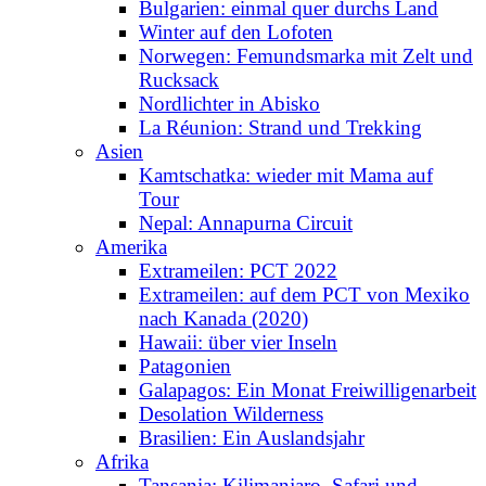
Bulgarien: einmal quer durchs Land
Winter auf den Lofoten
Norwegen: Femundsmarka mit Zelt und
Rucksack
Nordlichter in Abisko
La Réunion: Strand und Trekking
Asien
Kamtschatka: wieder mit Mama auf
Tour
Nepal: Annapurna Circuit
Amerika
Extrameilen: PCT 2022
Extrameilen: auf dem PCT von Mexiko
nach Kanada (2020)
Hawaii: über vier Inseln
Patagonien
Galapagos: Ein Monat Freiwilligenarbeit
Desolation Wilderness
Brasilien: Ein Auslandsjahr
Afrika
Tansania: Kilimanjaro, Safari und