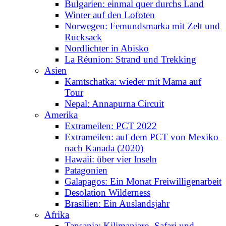
Bulgarien: einmal quer durchs Land
Winter auf den Lofoten
Norwegen: Femundsmarka mit Zelt und
Rucksack
Nordlichter in Abisko
La Réunion: Strand und Trekking
Asien
Kamtschatka: wieder mit Mama auf
Tour
Nepal: Annapurna Circuit
Amerika
Extrameilen: PCT 2022
Extrameilen: auf dem PCT von Mexiko
nach Kanada (2020)
Hawaii: über vier Inseln
Patagonien
Galapagos: Ein Monat Freiwilligenarbeit
Desolation Wilderness
Brasilien: Ein Auslandsjahr
Afrika
Tansania: Kilimanjaro, Safari und