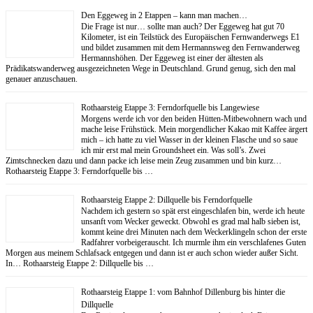
Den Eggeweg in 2 Etappen – kann man machen…
Die Frage ist nur… sollte man auch? Der Eggeweg hat gut 70
Kilometer, ist ein Teilstück des Europäischen Fernwanderwegs E1
und bildet zusammen mit dem Hermannsweg den Fernwanderweg
Hermannshöhen. Der Eggeweg ist einer der ältesten als
Prädikatswanderweg ausgezeichneten Wege in Deutschland. Grund genug, sich den mal
genauer anzuschauen.
Rothaarsteig Etappe 3: Ferndorfquelle bis Langewiese
Morgens werde ich vor den beiden Hütten-Mitbewohnern wach und
mache leise Frühstück. Mein morgendlicher Kakao mit Kaffee ärgert
mich – ich hatte zu viel Wasser in der kleinen Flasche und so saue
ich mir erst mal mein Groundsheet ein. Was soll’s. Zwei
Zimtschnecken dazu und dann packe ich leise mein Zeug zusammen und bin kurz…
Rothaarsteig Etappe 3: Ferndorfquelle bis …
Rothaarsteig Etappe 2: Dillquelle bis Ferndorfquelle
Nachdem ich gestern so spät erst eingeschlafen bin, werde ich heute
unsanft vom Wecker geweckt. Obwohl es grad mal halb sieben ist,
kommt keine drei Minuten nach dem Weckerklingeln schon der erste
Radfahrer vorbeigerauscht. Ich murmle ihm ein verschlafenes Guten
Morgen aus meinem Schlafsack entgegen und dann ist er auch schon wieder außer Sicht.
In… Rothaarsteig Etappe 2: Dillquelle bis …
Rothaarsteig Etappe 1: vom Bahnhof Dillenburg bis hinter die
Dillquelle