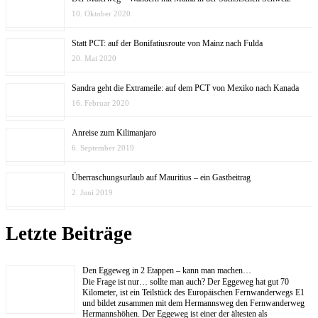
10. Oktober 2020
Statt PCT: auf der Bonifatiusroute von Mainz nach Fulda
20. Mai 2020
Sandra geht die Extrameile: auf dem PCT von Mexiko nach Kanada
16. Februar 2020
Anreise zum Kilimanjaro
6. September 2019
Überraschungsurlaub auf Mauritius – ein Gastbeitrag
2. Juni 2019
Letzte Beiträge
Den Eggeweg in 2 Etappen – kann man machen…
Die Frage ist nur… sollte man auch? Der Eggeweg hat gut 70
Kilometer, ist ein Teilstück des Europäischen Fernwanderwegs E1
und bildet zusammen mit dem Hermannsweg den Fernwanderweg
Hermannshöhen. Der Eggeweg ist einer der ältesten als