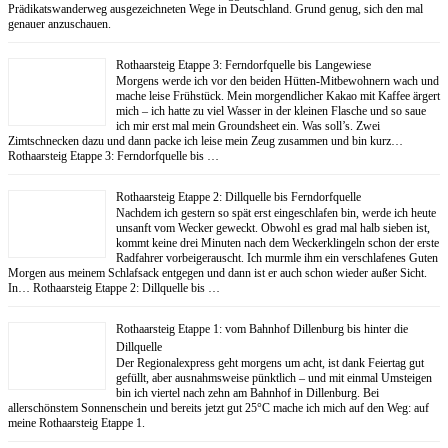
Prädikatswanderweg ausgezeichneten Wege in Deutschland. Grund genug, sich den mal
genauer anzuschauen.
Rothaarsteig Etappe 3: Ferndorfquelle bis Langewiese
Morgens werde ich vor den beiden Hütten-Mitbewohnern wach und
mache leise Frühstück. Mein morgendlicher Kakao mit Kaffee ärgert
mich – ich hatte zu viel Wasser in der kleinen Flasche und so saue
ich mir erst mal mein Groundsheet ein. Was soll’s. Zwei
Zimtschnecken dazu und dann packe ich leise mein Zeug zusammen und bin kurz…
Rothaarsteig Etappe 3: Ferndorfquelle bis …
Rothaarsteig Etappe 2: Dillquelle bis Ferndorfquelle
Nachdem ich gestern so spät erst eingeschlafen bin, werde ich heute
unsanft vom Wecker geweckt. Obwohl es grad mal halb sieben ist,
kommt keine drei Minuten nach dem Weckerklingeln schon der erste
Radfahrer vorbeigerauscht. Ich murmle ihm ein verschlafenes Guten
Morgen aus meinem Schlafsack entgegen und dann ist er auch schon wieder außer Sicht.
In… Rothaarsteig Etappe 2: Dillquelle bis …
Rothaarsteig Etappe 1: vom Bahnhof Dillenburg bis hinter die
Dillquelle
Der Regionalexpress geht morgens um acht, ist dank Feiertag gut
gefüllt, aber ausnahmsweise pünktlich – und mit einmal Umsteigen
bin ich viertel nach zehn am Bahnhof in Dillenburg. Bei
allerschönstem Sonnenschein und bereits jetzt gut 25°C mache ich mich auf den Weg: auf
meine Rothaarsteig Etappe 1.