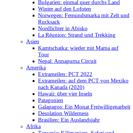
Bulgarien: einmal quer durchs Land
Winter auf den Lofoten
Norwegen: Femundsmarka mit Zelt und
Rucksack
Nordlichter in Abisko
La Réunion: Strand und Trekking
Asien
Kamtschatka: wieder mit Mama auf
Tour
Nepal: Annapurna Circuit
Amerika
Extrameilen: PCT 2022
Extrameilen: auf dem PCT von Mexiko
nach Kanada (2020)
Hawaii: über vier Inseln
Patagonien
Galapagos: Ein Monat Freiwilligenarbeit
Desolation Wilderness
Brasilien: Ein Auslandsjahr
Afrika
Tansania: Kilimanjaro, Safari und