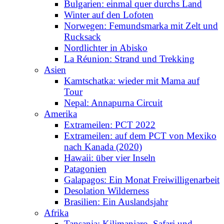
Bulgarien: einmal quer durchs Land
Winter auf den Lofoten
Norwegen: Femundsmarka mit Zelt und
Rucksack
Nordlichter in Abisko
La Réunion: Strand und Trekking
Asien
Kamtschatka: wieder mit Mama auf
Tour
Nepal: Annapurna Circuit
Amerika
Extrameilen: PCT 2022
Extrameilen: auf dem PCT von Mexiko
nach Kanada (2020)
Hawaii: über vier Inseln
Patagonien
Galapagos: Ein Monat Freiwilligenarbeit
Desolation Wilderness
Brasilien: Ein Auslandsjahr
Afrika
Tansania: Kilimanjaro, Safari und