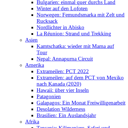
Bulgarien: einmal quer durchs Land
Winter auf den Lofoten
Norwegen: Femundsmarka mit Zelt und
Rucksack
Nordlichter in Abisko
La Réunion: Strand und Trekking
Asien
Kamtschatka: wieder mit Mama auf
Tour
Nepal: Annapurna Circuit
Amerika
Extrameilen: PCT 2022
Extrameilen: auf dem PCT von Mexiko
nach Kanada (2020)
Hawaii: über vier Inseln
Patagonien
Galapagos: Ein Monat Freiwilligenarbeit
Desolation Wilderness
Brasilien: Ein Auslandsjahr
Afrika
Tansania: Kilimanjaro, Safari und