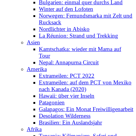
Bulgarien: einmal quer durchs Land
Winter auf den Lofoten
Norwegen: Femundsmarka mit Zelt und
Rucksack
Nordlichter in Abisko
La Réunion: Strand und Trekking
Asien
Kamtschatka: wieder mit Mama auf
Tour
Nepal: Annapurna Circuit
Amerika
Extrameilen: PCT 2022
Extrameilen: auf dem PCT von Mexiko
nach Kanada (2020)
Hawaii: über vier Inseln
Patagonien
Galapagos: Ein Monat Freiwilligenarbeit
Desolation Wilderness
Brasilien: Ein Auslandsjahr
Afrika
Tansania: Kilimanjaro, Safari und