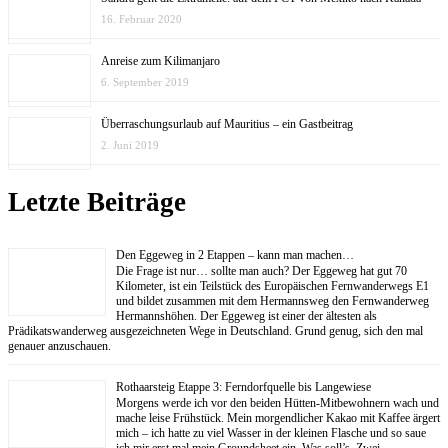
16. Februar 2020
Anreise zum Kilimanjaro
6. September 2019
Überraschungsurlaub auf Mauritius – ein Gastbeitrag
2. Juni 2019
Letzte Beiträge
Den Eggeweg in 2 Etappen – kann man machen…
Die Frage ist nur… sollte man auch? Der Eggeweg hat gut 70
Kilometer, ist ein Teilstück des Europäischen Fernwanderwegs E1
und bildet zusammen mit dem Hermannsweg den Fernwanderweg
Hermannshöhen. Der Eggeweg ist einer der ältesten als
Prädikatswanderweg ausgezeichneten Wege in Deutschland. Grund genug, sich den mal
genauer anzuschauen.
Rothaarsteig Etappe 3: Ferndorfquelle bis Langewiese
Morgens werde ich vor den beiden Hütten-Mitbewohnern wach und
mache leise Frühstück. Mein morgendlicher Kakao mit Kaffee ärgert
mich – ich hatte zu viel Wasser in der kleinen Flasche und so saue
ich mir erst mal mein Groundsheet ein. Was soll’s. Zwei