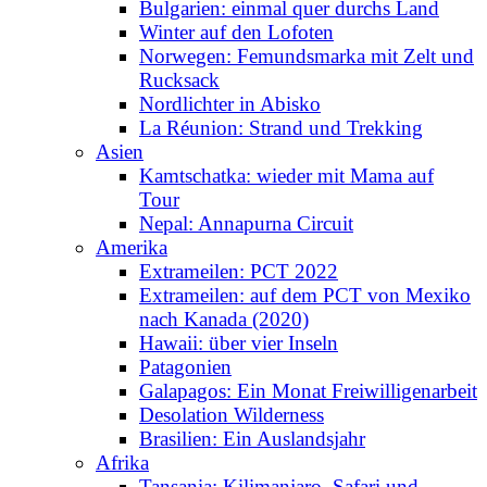
Bulgarien: einmal quer durchs Land
Winter auf den Lofoten
Norwegen: Femundsmarka mit Zelt und
Rucksack
Nordlichter in Abisko
La Réunion: Strand und Trekking
Asien
Kamtschatka: wieder mit Mama auf
Tour
Nepal: Annapurna Circuit
Amerika
Extrameilen: PCT 2022
Extrameilen: auf dem PCT von Mexiko
nach Kanada (2020)
Hawaii: über vier Inseln
Patagonien
Galapagos: Ein Monat Freiwilligenarbeit
Desolation Wilderness
Brasilien: Ein Auslandsjahr
Afrika
Tansania: Kilimanjaro, Safari und