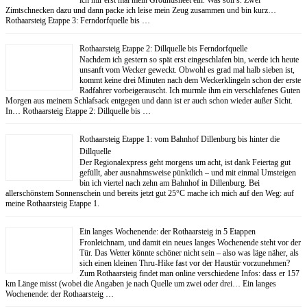
Zimtschnecken dazu und dann packe ich leise mein Zeug zusammen und bin kurz…
Rothaarsteig Etappe 3: Ferndorfquelle bis …
Rothaarsteig Etappe 2: Dillquelle bis Ferndorfquelle
Nachdem ich gestern so spät erst eingeschlafen bin, werde ich heute
unsanft vom Wecker geweckt. Obwohl es grad mal halb sieben ist,
kommt keine drei Minuten nach dem Weckerklingeln schon der erste
Radfahrer vorbeigerauscht. Ich murmle ihm ein verschlafenes Guten
Morgen aus meinem Schlafsack entgegen und dann ist er auch schon wieder außer Sicht.
In… Rothaarsteig Etappe 2: Dillquelle bis …
Rothaarsteig Etappe 1: vom Bahnhof Dillenburg bis hinter die
Dillquelle
Der Regionalexpress geht morgens um acht, ist dank Feiertag gut
gefüllt, aber ausnahmsweise pünktlich – und mit einmal Umsteigen
bin ich viertel nach zehn am Bahnhof in Dillenburg. Bei
allerschönstem Sonnenschein und bereits jetzt gut 25°C mache ich mich auf den Weg: auf
meine Rothaarsteig Etappe 1.
Ein langes Wochenende: der Rothaarsteig in 5 Etappen
Fronleichnam, und damit ein neues langes Wochenende steht vor der
Tür. Das Wetter könnte schöner nicht sein – also was läge näher, als
sich einen kleinen Thru-Hike fast vor der Haustür vorzunehmen?
Zum Rothaarsteig findet man online verschiedene Infos: dass er 157
km Länge misst (wobei die Angaben je nach Quelle um zwei oder drei… Ein langes
Wochenende: der Rothaarsteig …