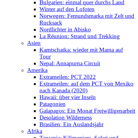
Bulgarien: einmal quer durchs Land
Winter auf den Lofoten
Norwegen: Femundsmarka mit Zelt und
Rucksack
Nordlichter in Abisko
La Réunion: Strand und Trekking
Asien
Kamtschatka: wieder mit Mama auf
Tour
Nepal: Annapurna Circuit
Amerika
Extrameilen: PCT 2022
Extrameilen: auf dem PCT von Mexiko
nach Kanada (2020)
Hawaii: über vier Inseln
Patagonien
Galapagos: Ein Monat Freiwilligenarbeit
Desolation Wilderness
Brasilien: Ein Auslandsjahr
Afrika
Tansania: Kilimanjaro, Safari und