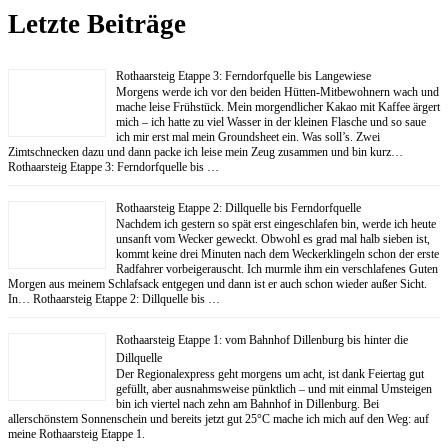
Letzte Beiträge
Rothaarsteig Etappe 3: Ferndorfquelle bis Langewiese
Morgens werde ich vor den beiden Hütten-Mitbewohnern wach und
mache leise Frühstück. Mein morgendlicher Kakao mit Kaffee ärgert
mich – ich hatte zu viel Wasser in der kleinen Flasche und so saue
ich mir erst mal mein Groundsheet ein. Was soll’s. Zwei
Zimtschnecken dazu und dann packe ich leise mein Zeug zusammen und bin kurz…
Rothaarsteig Etappe 3: Ferndorfquelle bis …
Rothaarsteig Etappe 2: Dillquelle bis Ferndorfquelle
Nachdem ich gestern so spät erst eingeschlafen bin, werde ich heute
unsanft vom Wecker geweckt. Obwohl es grad mal halb sieben ist,
kommt keine drei Minuten nach dem Weckerklingeln schon der erste
Radfahrer vorbeigerauscht. Ich murmle ihm ein verschlafenes Guten
Morgen aus meinem Schlafsack entgegen und dann ist er auch schon wieder außer Sicht.
In… Rothaarsteig Etappe 2: Dillquelle bis …
Rothaarsteig Etappe 1: vom Bahnhof Dillenburg bis hinter die
Dillquelle
Der Regionalexpress geht morgens um acht, ist dank Feiertag gut
gefüllt, aber ausnahmsweise pünktlich – und mit einmal Umsteigen
bin ich viertel nach zehn am Bahnhof in Dillenburg. Bei
allerschönstem Sonnenschein und bereits jetzt gut 25°C mache ich mich auf den Weg: auf
meine Rothaarsteig Etappe 1.