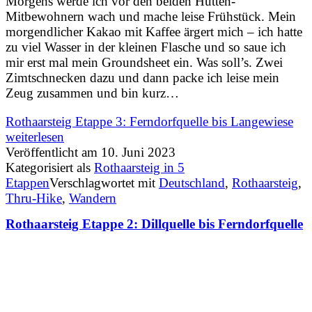
Morgens werde ich vor den beiden Hütten-
Mitbewohnern wach und mache leise Frühstück. Mein
morgendlicher Kakao mit Kaffee ärgert mich – ich hatte
zu viel Wasser in der kleinen Flasche und so saue ich
mir erst mal mein Groundsheet ein. Was soll’s. Zwei
Zimtschnecken dazu und dann packe ich leise mein
Zeug zusammen und bin kurz…
Rothaarsteig Etappe 3: Ferndorfquelle bis Langewiese
weiterlesen
Veröffentlicht am
10. Juni 2023
Kategorisiert als
Rothaarsteig in 5
Etappen
Verschlagwortet mit
Deutschland
,
Rothaarsteig
,
Thru-Hike
,
Wandern
Rothaarsteig Etappe 2: Dillquelle bis Ferndorfquelle