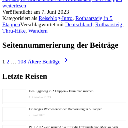
weiterlesen
Veröffentlicht am
7. Juni 2023
Kategorisiert als
Reiseblog-Intro
,
Rothaarsteig in 5
Etappen
Verschlagwortet mit
Deutschland
,
Rothaarsteig
,
Thru-Hike
,
Wandern
Seitennummerierung der Beiträge
1
2
…
108
Ältere
Beiträge
Letzte Reisen
Den Eggeweg in 2 Etappen – kann man machen…
1. Oktober 2023
Ein langes Wochenende: der Rothaarsteig in 5 Etappen
7. Juni 2023
PCT 2022 – ein neuer Anlauf für die Extrameile von Mexiko nach