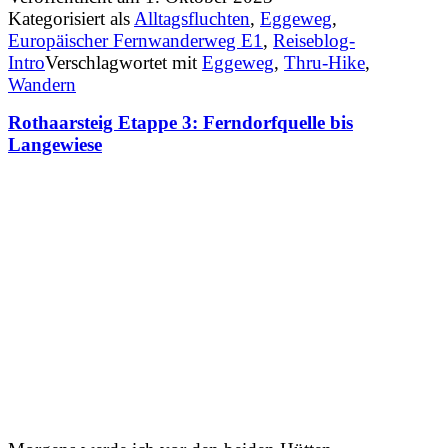
Kategorisiert als
Alltagsfluchten
,
Eggeweg
,
Europäischer Fernwanderweg E1
,
Reiseblog-
Intro
Verschlagwortet mit
Eggeweg
,
Thru-Hike
,
Wandern
Rothaarsteig Etappe 3: Ferndorfquelle bis
Langewiese