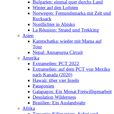
Bulgarien: einmal quer durchs Land
Winter auf den Lofoten
Norwegen: Femundsmarka mit Zelt und
Rucksack
Nordlichter in Abisko
La Réunion: Strand und Trekking
Asien
Kamtschatka: wieder mit Mama auf
Tour
Nepal: Annapurna Circuit
Amerika
Extrameilen: PCT 2022
Extrameilen: auf dem PCT von Mexiko
nach Kanada (2020)
Hawaii: über vier Inseln
Patagonien
Galapagos: Ein Monat Freiwilligenarbeit
Desolation Wilderness
Brasilien: Ein Auslandsjahr
Afrika
Tansania: Kilimanjaro, Safari und