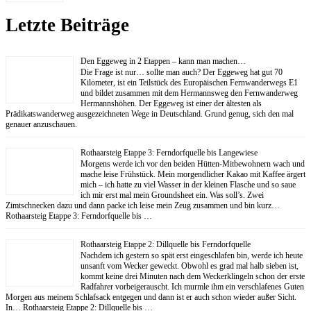
Letzte Beiträge
Den Eggeweg in 2 Etappen – kann man machen…
Die Frage ist nur… sollte man auch? Der Eggeweg hat gut 70
Kilometer, ist ein Teilstück des Europäischen Fernwanderwegs E1
und bildet zusammen mit dem Hermannsweg den Fernwanderweg
Hermannshöhen. Der Eggeweg ist einer der ältesten als
Prädikatswanderweg ausgezeichneten Wege in Deutschland. Grund genug, sich den mal
genauer anzuschauen.
Rothaarsteig Etappe 3: Ferndorfquelle bis Langewiese
Morgens werde ich vor den beiden Hütten-Mitbewohnern wach und
mache leise Frühstück. Mein morgendlicher Kakao mit Kaffee ärgert
mich – ich hatte zu viel Wasser in der kleinen Flasche und so saue
ich mir erst mal mein Groundsheet ein. Was soll’s. Zwei
Zimtschnecken dazu und dann packe ich leise mein Zeug zusammen und bin kurz…
Rothaarsteig Etappe 3: Ferndorfquelle bis …
Rothaarsteig Etappe 2: Dillquelle bis Ferndorfquelle
Nachdem ich gestern so spät erst eingeschlafen bin, werde ich heute
unsanft vom Wecker geweckt. Obwohl es grad mal halb sieben ist,
kommt keine drei Minuten nach dem Weckerklingeln schon der erste
Radfahrer vorbeigerauscht. Ich murmle ihm ein verschlafenes Guten
Morgen aus meinem Schlafsack entgegen und dann ist er auch schon wieder außer Sicht.
In… Rothaarsteig Etappe 2: Dillquelle bis …