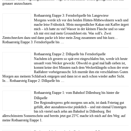
genauer anzuschauen.
Rothaarsteig Etappe 3: Ferndorfquelle bis Langewiese
Morgens werde ich vor den beiden Hütten-Mitbewohnern wach und
mache leise Frühstück. Mein morgendlicher Kakao mit Kaffee ärgert
mich – ich hatte zu viel Wasser in der kleinen Flasche und so saue
ich mir erst mal mein Groundsheet ein. Was soll’s. Zwei
Zimtschnecken dazu und dann packe ich leise mein Zeug zusammen und bin kurz…
Rothaarsteig Etappe 3: Ferndorfquelle bis …
Rothaarsteig Etappe 2: Dillquelle bis Ferndorfquelle
Nachdem ich gestern so spät erst eingeschlafen bin, werde ich heute
unsanft vom Wecker geweckt. Obwohl es grad mal halb sieben ist,
kommt keine drei Minuten nach dem Weckerklingeln schon der erste
Radfahrer vorbeigerauscht. Ich murmle ihm ein verschlafenes Guten
Morgen aus meinem Schlafsack entgegen und dann ist er auch schon wieder außer Sicht.
In… Rothaarsteig Etappe 2: Dillquelle bis …
Rothaarsteig Etappe 1: vom Bahnhof Dillenburg bis hinter die
Dillquelle
Der Regionalexpress geht morgens um acht, ist dank Feiertag gut
gefüllt, aber ausnahmsweise pünktlich – und mit einmal Umsteigen
bin ich viertel nach zehn am Bahnhof in Dillenburg. Bei
allerschönstem Sonnenschein und bereits jetzt gut 25°C mache ich mich auf den Weg: auf
meine Rothaarsteig Etappe 1.