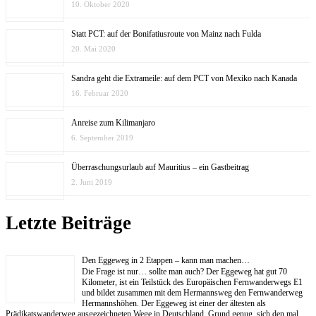
10. Oktober 2020
Statt PCT: auf der Bonifatiusroute von Mainz nach Fulda
20. Mai 2020
Sandra geht die Extrameile: auf dem PCT von Mexiko nach Kanada
16. Februar 2020
Anreise zum Kilimanjaro
6. September 2019
Überraschungsurlaub auf Mauritius – ein Gastbeitrag
2. Juni 2019
Letzte Beiträge
Den Eggeweg in 2 Etappen – kann man machen…
Die Frage ist nur… sollte man auch? Der Eggeweg hat gut 70
Kilometer, ist ein Teilstück des Europäischen Fernwanderwegs E1
und bildet zusammen mit dem Hermannsweg den Fernwanderweg
Hermannshöhen. Der Eggeweg ist einer der ältesten als
Prädikatswanderweg ausgezeichneten Wege in Deutschland. Grund genug, sich den mal