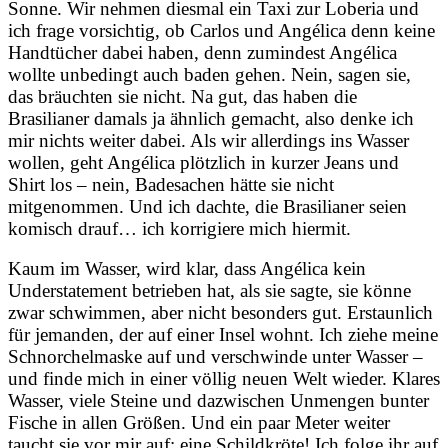
Sonne. Wir nehmen diesmal ein Taxi zur Loberia und
ich frage vorsichtig, ob Carlos und Angélica denn keine
Handtücher dabei haben, denn zumindest Angélica
wollte unbedingt auch baden gehen. Nein, sagen sie,
das bräuchten sie nicht. Na gut, das haben die
Brasilianer damals ja ähnlich gemacht, also denke ich
mir nichts weiter dabei. Als wir allerdings ins Wasser
wollen, geht Angélica plötzlich in kurzer Jeans und
Shirt los – nein, Badesachen hätte sie nicht
mitgenommen. Und ich dachte, die Brasilianer seien
komisch drauf… ich korrigiere mich hiermit.
Kaum im Wasser, wird klar, dass Angélica kein
Understatement betrieben hat, als sie sagte, sie könne
zwar schwimmen, aber nicht besonders gut. Erstaunlich
für jemanden, der auf einer Insel wohnt. Ich ziehe meine
Schnorchelmaske auf und verschwinde unter Wasser –
und finde mich in einer völlig neuen Welt wieder. Klares
Wasser, viele Steine und dazwischen Unmengen bunter
Fische in allen Größen. Und ein paar Meter weiter
taucht sie vor mir auf: eine Schildkröte! Ich folge ihr auf