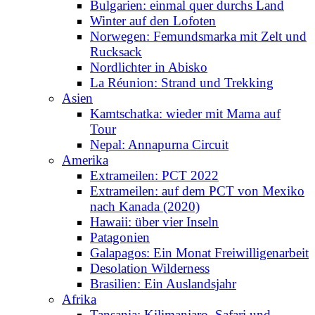
Bulgarien: einmal quer durchs Land
Winter auf den Lofoten
Norwegen: Femundsmarka mit Zelt und
Rucksack
Nordlichter in Abisko
La Réunion: Strand und Trekking
Asien
Kamtschatka: wieder mit Mama auf
Tour
Nepal: Annapurna Circuit
Amerika
Extrameilen: PCT 2022
Extrameilen: auf dem PCT von Mexiko
nach Kanada (2020)
Hawaii: über vier Inseln
Patagonien
Galapagos: Ein Monat Freiwilligenarbeit
Desolation Wilderness
Brasilien: Ein Auslandsjahr
Afrika
Tansania: Kilimanjaro, Safari und