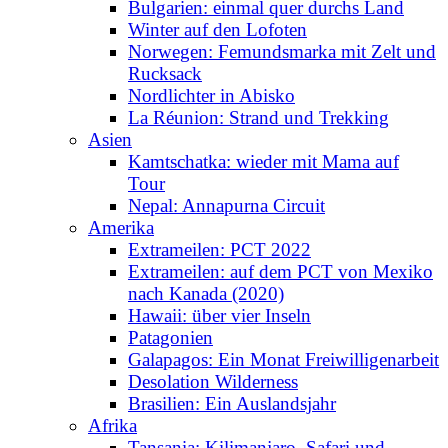
Bulgarien: einmal quer durchs Land
Winter auf den Lofoten
Norwegen: Femundsmarka mit Zelt und
Rucksack
Nordlichter in Abisko
La Réunion: Strand und Trekking
Asien
Kamtschatka: wieder mit Mama auf
Tour
Nepal: Annapurna Circuit
Amerika
Extrameilen: PCT 2022
Extrameilen: auf dem PCT von Mexiko
nach Kanada (2020)
Hawaii: über vier Inseln
Patagonien
Galapagos: Ein Monat Freiwilligenarbeit
Desolation Wilderness
Brasilien: Ein Auslandsjahr
Afrika
Tansania: Kilimanjaro, Safari und