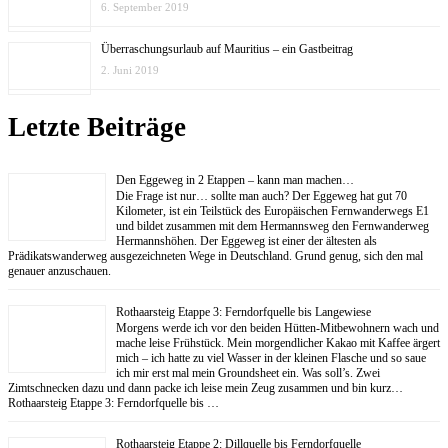
6. September 2019
Überraschungsurlaub auf Mauritius – ein Gastbeitrag
2. Juni 2019
Letzte Beiträge
Den Eggeweg in 2 Etappen – kann man machen…
Die Frage ist nur… sollte man auch? Der Eggeweg hat gut 70
Kilometer, ist ein Teilstück des Europäischen Fernwanderwegs E1
und bildet zusammen mit dem Hermannsweg den Fernwanderweg
Hermannshöhen. Der Eggeweg ist einer der ältesten als
Prädikatswanderweg ausgezeichneten Wege in Deutschland. Grund genug, sich den mal
genauer anzuschauen.
Rothaarsteig Etappe 3: Ferndorfquelle bis Langewiese
Morgens werde ich vor den beiden Hütten-Mitbewohnern wach und
mache leise Frühstück. Mein morgendlicher Kakao mit Kaffee ärgert
mich – ich hatte zu viel Wasser in der kleinen Flasche und so saue
ich mir erst mal mein Groundsheet ein. Was soll’s. Zwei
Zimtschnecken dazu und dann packe ich leise mein Zeug zusammen und bin kurz…
Rothaarsteig Etappe 3: Ferndorfquelle bis …
Rothaarsteig Etappe 2: Dillquelle bis Ferndorfquelle