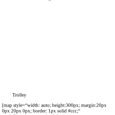
Trolley
[map style=“width: auto; height:300px; margin:20px
0px 20px 0px; border: 1px solid #ccc;“