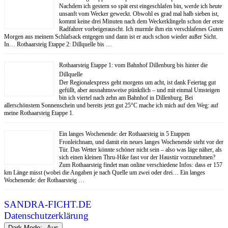
Nachdem ich gestern so spät erst eingeschlafen bin, werde ich heute
unsanft vom Wecker geweckt. Obwohl es grad mal halb sieben ist,
kommt keine drei Minuten nach dem Weckerklingeln schon der erste
Radfahrer vorbeigerauscht. Ich murmle ihm ein verschlafenes Guten
Morgen aus meinem Schlafsack entgegen und dann ist er auch schon wieder außer Sicht.
In… Rothaarsteig Etappe 2: Dillquelle bis …
Rothaarsteig Etappe 1: vom Bahnhof Dillenburg bis hinter die
Dillquelle
Der Regionalexpress geht morgens um acht, ist dank Feiertag gut
gefüllt, aber ausnahmsweise pünktlich – und mit einmal Umsteigen
bin ich viertel nach zehn am Bahnhof in Dillenburg. Bei
allerschönstem Sonnenschein und bereits jetzt gut 25°C mache ich mich auf den Weg: auf
meine Rothaarsteig Etappe 1.
Ein langes Wochenende: der Rothaarsteig in 5 Etappen
Fronleichnam, und damit ein neues langes Wochenende steht vor der
Tür. Das Wetter könnte schöner nicht sein – also was läge näher, als
sich einen kleinen Thru-Hike fast vor der Haustür vorzunehmen?
Zum Rothaarsteig findet man online verschiedene Infos: dass er 157
km Länge misst (wobei die Angaben je nach Quelle um zwei oder drei… Ein langes
Wochenende: der Rothaarsteig …
SANDRA-FICHT.DE
Datenschutzerklärung
Dark Mode: