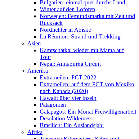
Bulgarien: einmal quer durchs Land
Winter auf den Lofoten
Norwegen: Femundsmarka mit Zelt und
Rucksack
Nordlichter in Abisko
La Réunion: Strand und Trekking
Asien
Kamtschatka: wieder mit Mama auf
Tour
Nepal: Annapurna Circuit
Amerika
Extrameilen: PCT 2022
Extrameilen: auf dem PCT von Mexiko
nach Kanada (2020)
Hawaii: über vier Inseln
Patagonien
Galapagos: Ein Monat Freiwilligenarbeit
Desolation Wilderness
Brasilien: Ein Auslandsjahr
Afrika
Tansania: Kilimanjaro, Safari und