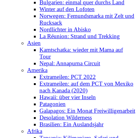
Bulgarien: einmal quer durchs Land
Winter auf den Lofoten
Norwegen: Femundsmarka mit Zelt und
Rucksack
Nordlichter in Abisko
La Réunion: Strand und Trekking
Asien
Kamtschatka: wieder mit Mama auf
Tour
Nepal: Annapurna Circuit
Amerika
Extrameilen: PCT 2022
Extrameilen: auf dem PCT von Mexiko
nach Kanada (2020)
Hawaii: über vier Inseln
Patagonien
Galapagos: Ein Monat Freiwilligenarbeit
Desolation Wilderness
Brasilien: Ein Auslandsjahr
Afrika
Tansania: Kilimanjaro, Safari und