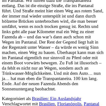
im Pantanal. Wir fuhren dazu die Transpantaneira
entlang. Das ist die einzige Straße, die ins Pantanal
führt. Und Straße meint hier einen Weg aus rotem Sand,
der immer mal wieder unterspült ist und dann durch
hölzerne Brücken unterbrochen wird, die man besser
umfährt, wenn es noch trocken genug ist. Rechts und
links geht alle paar Kilometer mal ein Weg zu einer
Fazenda ab – und das war’s dann auch schon mit
Wegen im Pantanal. Der Rest der Gegend liegt halt in
der Regenzeit unter Wasser – da würde es wenig Sinn
machen, einen Weg zu bauen. Überhaupt kann man sich
im Pantanal eigentlich nur sinnvoll zu Pferd oder mit
einem Boot vorwärts bewegen. Zu Fuß ist illusorisch –
da fehlt es nicht nur an Wegen, sondern auch an
Trinkwasser-Möglichkeiten. Und mit dem Auto… nun
ja… hat man eben die Transpantaneira. 100 km lang.
Ende. Auf der neuen Fazenda Abends den
Sonnenuntergang beobachtet.
Kategorisiert als
Brasilien: Ein Auslandsjahr
Verschlagwortet mit
Brasilien
,
Florianópolis
,
Pantanal