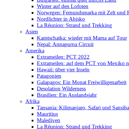
Winter auf den Lofoten
Norwegen: Femundsmarka mit Zelt und 
Nordlichter in Abisko
La Réunion: Strand und Trekking
Asien
Kamtschatka: wieder mit Mama auf Tour
Nepal: Annapurna Circuit
Amerika
Extrameilen: PCT 2022
Extrameilen: auf dem PCT von Mexiko n
Hawaii: über vier Inseln
Patagonien
Galapagos: Ein Monat Freiwilligenarbeit
Desolation Wilderness
Brasilien: Ein Auslandsjahr
Afrika
Tansania: Kilimanjaro, Safari und Sansiba
Mauritius
Malediven
La Réunion: Strand und Trekking