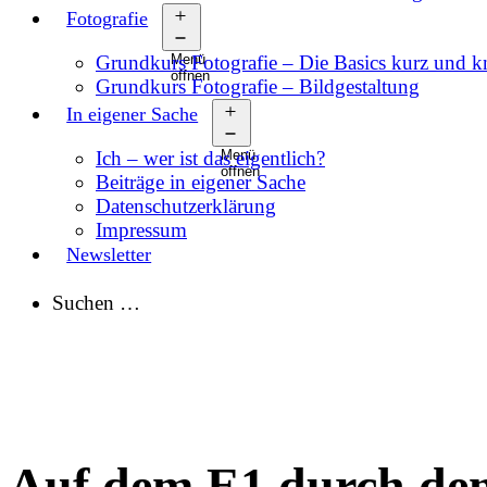
Fotografie
Grundkurs Fotografie – Die Basics kurz und 
Menü
öffnen
Grundkurs Fotografie – Bildgestaltung
In eigener Sache
Ich – wer ist das eigentlich?
Menü
öffnen
Beiträge in eigener Sache
Datenschutzerklärung
Impressum
Newsletter
Suchen …
Auf dem E1 durch den