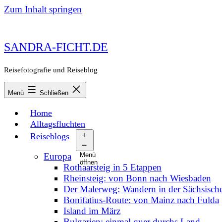
Zum Inhalt springen
SANDRA-FICHT.DE
Reisefotografie und Reiseblog
Menü
Schließen
Home
Alltagsfluchten
Reiseblogs
Europa
Menü
öffnen
Rothaarsteig in 5 Etappen
Rheinsteig: von Bonn nach Wiesbaden
Der Malerweg: Wandern in der Sächsisch
Bonifatius-Route: von Mainz nach Fulda
Island im März
Bulgarien: einmal quer durchs Land