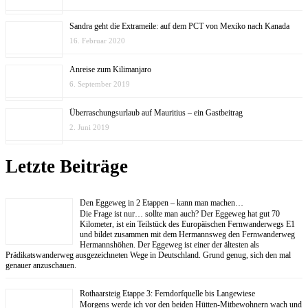
Sandra geht die Extrameile: auf dem PCT von Mexiko nach Kanada
16. Februar 2020
Anreise zum Kilimanjaro
6. September 2019
Überraschungsurlaub auf Mauritius – ein Gastbeitrag
2. Juni 2019
Letzte Beiträge
Den Eggeweg in 2 Etappen – kann man machen…
Die Frage ist nur… sollte man auch? Der Eggeweg hat gut 70
Kilometer, ist ein Teilstück des Europäischen Fernwanderwegs E1
und bildet zusammen mit dem Hermannsweg den Fernwanderweg
Hermannshöhen. Der Eggeweg ist einer der ältesten als
Prädikatswanderweg ausgezeichneten Wege in Deutschland. Grund genug, sich den mal
genauer anzuschauen.
Rothaarsteig Etappe 3: Ferndorfquelle bis Langewiese
Morgens werde ich vor den beiden Hütten-Mitbewohnern wach und