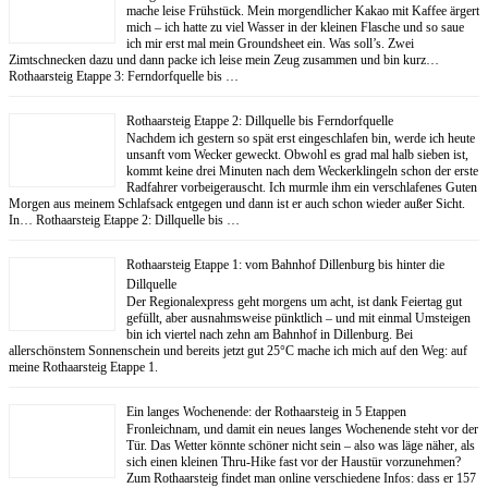
mache leise Frühstück. Mein morgendlicher Kakao mit Kaffee ärgert
mich – ich hatte zu viel Wasser in der kleinen Flasche und so saue
ich mir erst mal mein Groundsheet ein. Was soll’s. Zwei
Zimtschnecken dazu und dann packe ich leise mein Zeug zusammen und bin kurz…
Rothaarsteig Etappe 3: Ferndorfquelle bis …
Rothaarsteig Etappe 2: Dillquelle bis Ferndorfquelle
Nachdem ich gestern so spät erst eingeschlafen bin, werde ich heute
unsanft vom Wecker geweckt. Obwohl es grad mal halb sieben ist,
kommt keine drei Minuten nach dem Weckerklingeln schon der erste
Radfahrer vorbeigerauscht. Ich murmle ihm ein verschlafenes Guten
Morgen aus meinem Schlafsack entgegen und dann ist er auch schon wieder außer Sicht.
In… Rothaarsteig Etappe 2: Dillquelle bis …
Rothaarsteig Etappe 1: vom Bahnhof Dillenburg bis hinter die
Dillquelle
Der Regionalexpress geht morgens um acht, ist dank Feiertag gut
gefüllt, aber ausnahmsweise pünktlich – und mit einmal Umsteigen
bin ich viertel nach zehn am Bahnhof in Dillenburg. Bei
allerschönstem Sonnenschein und bereits jetzt gut 25°C mache ich mich auf den Weg: auf
meine Rothaarsteig Etappe 1.
Ein langes Wochenende: der Rothaarsteig in 5 Etappen
Fronleichnam, und damit ein neues langes Wochenende steht vor der
Tür. Das Wetter könnte schöner nicht sein – also was läge näher, als
sich einen kleinen Thru-Hike fast vor der Haustür vorzunehmen?
Zum Rothaarsteig findet man online verschiedene Infos: dass er 157