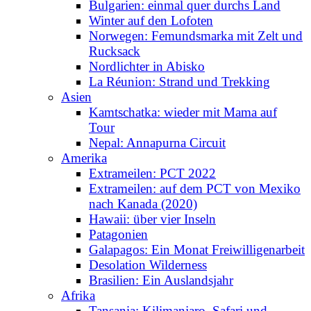
Bulgarien: einmal quer durchs Land
Winter auf den Lofoten
Norwegen: Femundsmarka mit Zelt und
Rucksack
Nordlichter in Abisko
La Réunion: Strand und Trekking
Asien
Kamtschatka: wieder mit Mama auf
Tour
Nepal: Annapurna Circuit
Amerika
Extrameilen: PCT 2022
Extrameilen: auf dem PCT von Mexiko
nach Kanada (2020)
Hawaii: über vier Inseln
Patagonien
Galapagos: Ein Monat Freiwilligenarbeit
Desolation Wilderness
Brasilien: Ein Auslandsjahr
Afrika
Tansania: Kilimanjaro, Safari und