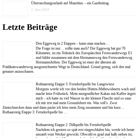
Überraschungsurlaub auf Mauritius – ein Gastbeitrag
2. Juni 2019
Letzte Beiträge
Den Eggeweg in 2 Etappen – kann man machen…
Die Frage ist nur… sollte man auch? Der Eggeweg hat gut 70
Kilometer, ist ein Teilstück des Europäischen Fernwanderwegs E1
und bildet zusammen mit dem Hermannsweg den Fernwanderweg
Hermannshöhen. Der Eggeweg ist einer der ältesten als
Prädikatswanderweg ausgezeichneten Wege in Deutschland. Grund genug, sich den mal
genauer anzuschauen.
Rothaarsteig Etappe 3: Ferndorfquelle bis Langewiese
Morgens werde ich vor den beiden Hütten-Mitbewohnern wach und
mache leise Frühstück. Mein morgendlicher Kakao mit Kaffee ärgert
mich – ich hatte zu viel Wasser in der kleinen Flasche und so saue
ich mir erst mal mein Groundsheet ein. Was soll’s. Zwei
Zimtschnecken dazu und dann packe ich leise mein Zeug zusammen und bin kurz…
Rothaarsteig Etappe 3: Ferndorfquelle bis …
Rothaarsteig Etappe 2: Dillquelle bis Ferndorfquelle
Nachdem ich gestern so spät erst eingeschlafen bin, werde ich heute
unsanft vom Wecker geweckt. Obwohl es grad mal halb sieben ist,