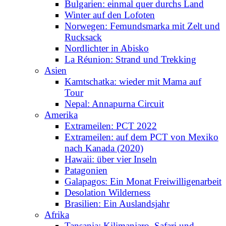
Bulgarien: einmal quer durchs Land
Winter auf den Lofoten
Norwegen: Femundsmarka mit Zelt und
Rucksack
Nordlichter in Abisko
La Réunion: Strand und Trekking
Asien
Kamtschatka: wieder mit Mama auf
Tour
Nepal: Annapurna Circuit
Amerika
Extrameilen: PCT 2022
Extrameilen: auf dem PCT von Mexiko
nach Kanada (2020)
Hawaii: über vier Inseln
Patagonien
Galapagos: Ein Monat Freiwilligenarbeit
Desolation Wilderness
Brasilien: Ein Auslandsjahr
Afrika
Tansania: Kilimanjaro, Safari und