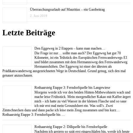
Überraschungsurlaub auf Mauritius – ein Gastbeitrag
2. Juni 2019
Letzte Beiträge
Den Eggeweg in 2 Etappen – kann man machen…
Die Frage ist nur… sollte man auch? Der Eggeweg hat gut 70
Kilometer, ist ein Teilstück des Europäischen Fernwanderwegs E1
und bildet zusammen mit dem Hermannsweg den Fernwanderweg
Hermannshöhen. Der Eggeweg ist einer der ältesten als
Prädikatswanderweg ausgezeichneten Wege in Deutschland. Grund genug, sich den mal
genauer anzuschauen.
Rothaarsteig Etappe 3: Ferndorfquelle bis Langewiese
Morgens werde ich vor den beiden Hütten-Mitbewohnern wach und
mache leise Frühstück. Mein morgendlicher Kakao mit Kaffee ärgert
mich – ich hatte zu viel Wasser in der kleinen Flasche und so saue
ich mir erst mal mein Groundsheet ein. Was soll’s. Zwei
Zimtschnecken dazu und dann packe ich leise mein Zeug zusammen und bin kurz…
Rothaarsteig Etappe 3: Ferndorfquelle bis …
Rothaarsteig Etappe 2: Dillquelle bis Ferndorfquelle
Nachdem ich gestern so spät erst eingeschlafen bin, werde ich heute