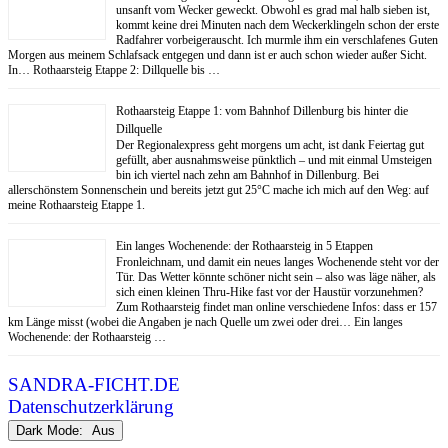
unsanft vom Wecker geweckt. Obwohl es grad mal halb sieben ist,
kommt keine drei Minuten nach dem Weckerklingeln schon der erste
Radfahrer vorbeigerauscht. Ich murmle ihm ein verschlafenes Guten
Morgen aus meinem Schlafsack entgegen und dann ist er auch schon wieder außer Sicht.
In… Rothaarsteig Etappe 2: Dillquelle bis …
Rothaarsteig Etappe 1: vom Bahnhof Dillenburg bis hinter die
Dillquelle
Der Regionalexpress geht morgens um acht, ist dank Feiertag gut
gefüllt, aber ausnahmsweise pünktlich – und mit einmal Umsteigen
bin ich viertel nach zehn am Bahnhof in Dillenburg. Bei
allerschönstem Sonnenschein und bereits jetzt gut 25°C mache ich mich auf den Weg: auf
meine Rothaarsteig Etappe 1.
Ein langes Wochenende: der Rothaarsteig in 5 Etappen
Fronleichnam, und damit ein neues langes Wochenende steht vor der
Tür. Das Wetter könnte schöner nicht sein – also was läge näher, als
sich einen kleinen Thru-Hike fast vor der Haustür vorzunehmen?
Zum Rothaarsteig findet man online verschiedene Infos: dass er 157
km Länge misst (wobei die Angaben je nach Quelle um zwei oder drei… Ein langes
Wochenende: der Rothaarsteig …
SANDRA-FICHT.DE
Datenschutzerklärung
Dark Mode: