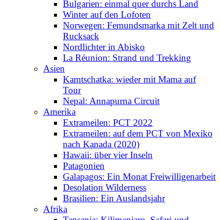
Bulgarien: einmal quer durchs Land
Winter auf den Lofoten
Norwegen: Femundsmarka mit Zelt und
Rucksack
Nordlichter in Abisko
La Réunion: Strand und Trekking
Asien
Kamtschatka: wieder mit Mama auf
Tour
Nepal: Annapurna Circuit
Amerika
Extrameilen: PCT 2022
Extrameilen: auf dem PCT von Mexiko
nach Kanada (2020)
Hawaii: über vier Inseln
Patagonien
Galapagos: Ein Monat Freiwilligenarbeit
Desolation Wilderness
Brasilien: Ein Auslandsjahr
Afrika
Tansania: Kilimanjaro, Safari und