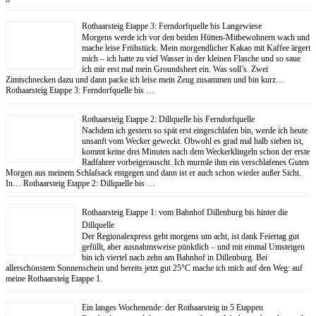
Rothaarsteig Etappe 3: Ferndorfquelle bis Langewiese
Morgens werde ich vor den beiden Hütten-Mitbewohnern wach und
mache leise Frühstück. Mein morgendlicher Kakao mit Kaffee ärgert
mich – ich hatte zu viel Wasser in der kleinen Flasche und so saue
ich mir erst mal mein Groundsheet ein. Was soll’s. Zwei
Zimtschnecken dazu und dann packe ich leise mein Zeug zusammen und bin kurz…
Rothaarsteig Etappe 3: Ferndorfquelle bis …
Rothaarsteig Etappe 2: Dillquelle bis Ferndorfquelle
Nachdem ich gestern so spät erst eingeschlafen bin, werde ich heute
unsanft vom Wecker geweckt. Obwohl es grad mal halb sieben ist,
kommt keine drei Minuten nach dem Weckerklingeln schon der erste
Radfahrer vorbeigerauscht. Ich murmle ihm ein verschlafenes Guten
Morgen aus meinem Schlafsack entgegen und dann ist er auch schon wieder außer Sicht.
In… Rothaarsteig Etappe 2: Dillquelle bis …
Rothaarsteig Etappe 1: vom Bahnhof Dillenburg bis hinter die
Dillquelle
Der Regionalexpress geht morgens um acht, ist dank Feiertag gut
gefüllt, aber ausnahmsweise pünktlich – und mit einmal Umsteigen
bin ich viertel nach zehn am Bahnhof in Dillenburg. Bei
allerschönstem Sonnenschein und bereits jetzt gut 25°C mache ich mich auf den Weg: auf
meine Rothaarsteig Etappe 1.
Ein langes Wochenende: der Rothaarsteig in 5 Etappen