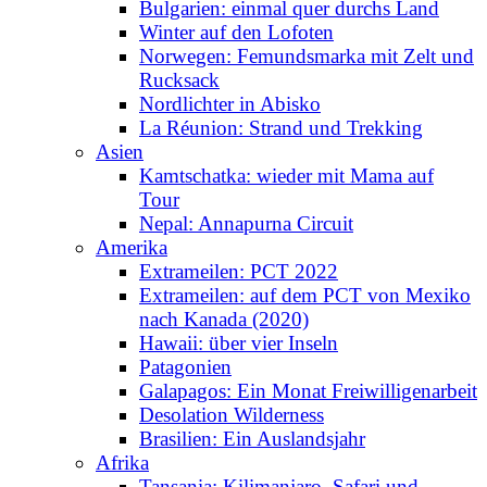
Bulgarien: einmal quer durchs Land
Winter auf den Lofoten
Norwegen: Femundsmarka mit Zelt und
Rucksack
Nordlichter in Abisko
La Réunion: Strand und Trekking
Asien
Kamtschatka: wieder mit Mama auf
Tour
Nepal: Annapurna Circuit
Amerika
Extrameilen: PCT 2022
Extrameilen: auf dem PCT von Mexiko
nach Kanada (2020)
Hawaii: über vier Inseln
Patagonien
Galapagos: Ein Monat Freiwilligenarbeit
Desolation Wilderness
Brasilien: Ein Auslandsjahr
Afrika
Tansania: Kilimanjaro, Safari und