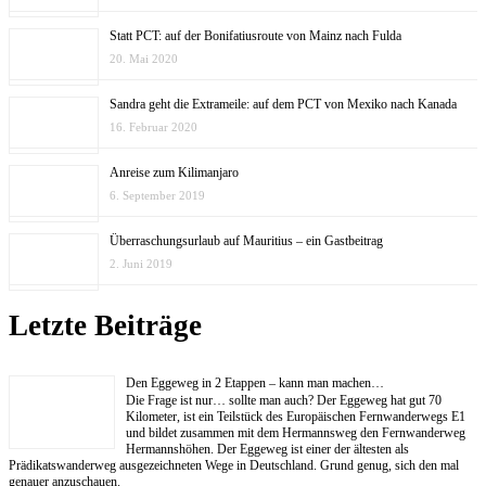
Statt PCT: auf der Bonifatiusroute von Mainz nach Fulda
20. Mai 2020
Sandra geht die Extrameile: auf dem PCT von Mexiko nach Kanada
16. Februar 2020
Anreise zum Kilimanjaro
6. September 2019
Überraschungsurlaub auf Mauritius – ein Gastbeitrag
2. Juni 2019
Letzte Beiträge
Den Eggeweg in 2 Etappen – kann man machen…
Die Frage ist nur… sollte man auch? Der Eggeweg hat gut 70
Kilometer, ist ein Teilstück des Europäischen Fernwanderwegs E1
und bildet zusammen mit dem Hermannsweg den Fernwanderweg
Hermannshöhen. Der Eggeweg ist einer der ältesten als
Prädikatswanderweg ausgezeichneten Wege in Deutschland. Grund genug, sich den mal
genauer anzuschauen.