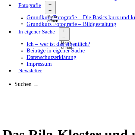
Fotografie
Grundkurs Fotografie – Die Basics kurz und 
Menü
öffnen
Grundkurs Fotografie – Bildgestaltung
In eigener Sache
Ich – wer ist das eigentlich?
Menü
öffnen
Beiträge in eigener Sache
Datenschutzerklärung
Impressum
Newsletter
Suchen …
Das Rila-Kloster und 