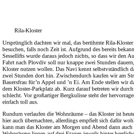
Rila-Kloster
Ursprünglich dachten wir mal, das berühmte Rila-Kloste
besuchen, falls noch Zeit ist. Aufgrund des bereits beka
Sessellifts wurde daraus jedoch nichts, so dass wir den 
Fahrt nach Plovdiv soll nur knappe zwei Stunden dauern,
Kloster nutzen wollen. Das Navi kennt selbstvständlich d
zwei Stunden dort hin. Zwischendurch kaufen wir am Str
Bauersfrau für’n Appel und ’n Ei. Am Ende stellen wir d
dem Kloster-Parkplatz ab. Kurz darauf betreten wir durch
schlecht. Vor großartiger Bergkulisse steht der hervorra
einfach toll aus.
Rundum verlaufen die Wohnräume – das Kloster ist heut
hier auch übernachten, allerdings empfielt sich dafür wohl
kann man das Kloster am Morgen und Abend dann auch e
Wohnräume liegen auf drei Etagen jeweils hinter herrlic