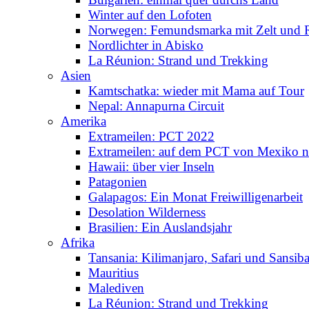
Winter auf den Lofoten
Norwegen: Femundsmarka mit Zelt und 
Nordlichter in Abisko
La Réunion: Strand und Trekking
Asien
Kamtschatka: wieder mit Mama auf Tour
Nepal: Annapurna Circuit
Amerika
Extrameilen: PCT 2022
Extrameilen: auf dem PCT von Mexiko n
Hawaii: über vier Inseln
Patagonien
Galapagos: Ein Monat Freiwilligenarbeit
Desolation Wilderness
Brasilien: Ein Auslandsjahr
Afrika
Tansania: Kilimanjaro, Safari und Sansiba
Mauritius
Malediven
La Réunion: Strand und Trekking