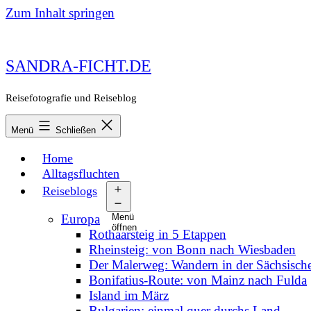
Zum Inhalt springen
SANDRA-FICHT.DE
Reisefotografie und Reiseblog
Menü
Schließen
Home
Alltagsfluchten
Reiseblogs
Europa
Menü
öffnen
Rothaarsteig in 5 Etappen
Rheinsteig: von Bonn nach Wiesbaden
Der Malerweg: Wandern in der Sächsisch
Bonifatius-Route: von Mainz nach Fulda
Island im März
Bulgarien: einmal quer durchs Land