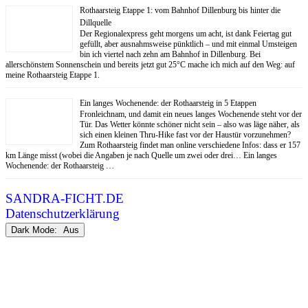
Rothaarsteig Etappe 1: vom Bahnhof Dillenburg bis hinter die
Dillquelle
Der Regionalexpress geht morgens um acht, ist dank Feiertag gut
gefüllt, aber ausnahmsweise pünktlich – und mit einmal Umsteigen
bin ich viertel nach zehn am Bahnhof in Dillenburg. Bei
allerschönstem Sonnenschein und bereits jetzt gut 25°C mache ich mich auf den Weg: auf
meine Rothaarsteig Etappe 1.
Ein langes Wochenende: der Rothaarsteig in 5 Etappen
Fronleichnam, und damit ein neues langes Wochenende steht vor der
Tür. Das Wetter könnte schöner nicht sein – also was läge näher, als
sich einen kleinen Thru-Hike fast vor der Haustür vorzunehmen?
Zum Rothaarsteig findet man online verschiedene Infos: dass er 157
km Länge misst (wobei die Angaben je nach Quelle um zwei oder drei… Ein langes
Wochenende: der Rothaarsteig …
SANDRA-FICHT.DE
Datenschutzerklärung
Dark Mode: