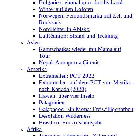
Bulgarien: einmal quer durchs Land
Winter auf den Lofoten
Norwegen: Femundsmarka mit Zelt und
Rucksack
Nordlichter in Abisko
La Réunion: Strand und Trekking
Asien
Kamtschatka: wieder mit Mama auf
Tour
Nepal: Annapurna Circuit
Amerika
Extrameilen: PCT 2022
Extrameilen: auf dem PCT von Mexiko
nach Kanada (2020)
Hawaii: über vier Inseln
Patagonien
Galapagos: Ein Monat Freiwilligenarbeit
Desolation Wilderness
Brasilien: Ein Auslandsjahr
Afrika
Tansania: Kilimanjaro, Safari und