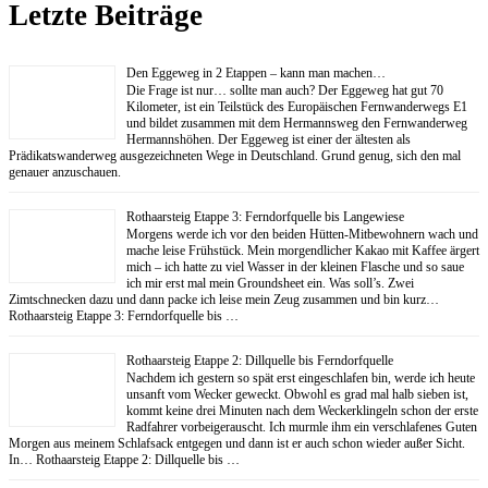
Letzte Beiträge
Den Eggeweg in 2 Etappen – kann man machen…
Die Frage ist nur… sollte man auch? Der Eggeweg hat gut 70
Kilometer, ist ein Teilstück des Europäischen Fernwanderwegs E1
und bildet zusammen mit dem Hermannsweg den Fernwanderweg
Hermannshöhen. Der Eggeweg ist einer der ältesten als
Prädikatswanderweg ausgezeichneten Wege in Deutschland. Grund genug, sich den mal
genauer anzuschauen.
Rothaarsteig Etappe 3: Ferndorfquelle bis Langewiese
Morgens werde ich vor den beiden Hütten-Mitbewohnern wach und
mache leise Frühstück. Mein morgendlicher Kakao mit Kaffee ärgert
mich – ich hatte zu viel Wasser in der kleinen Flasche und so saue
ich mir erst mal mein Groundsheet ein. Was soll’s. Zwei
Zimtschnecken dazu und dann packe ich leise mein Zeug zusammen und bin kurz…
Rothaarsteig Etappe 3: Ferndorfquelle bis …
Rothaarsteig Etappe 2: Dillquelle bis Ferndorfquelle
Nachdem ich gestern so spät erst eingeschlafen bin, werde ich heute
unsanft vom Wecker geweckt. Obwohl es grad mal halb sieben ist,
kommt keine drei Minuten nach dem Weckerklingeln schon der erste
Radfahrer vorbeigerauscht. Ich murmle ihm ein verschlafenes Guten
Morgen aus meinem Schlafsack entgegen und dann ist er auch schon wieder außer Sicht.
In… Rothaarsteig Etappe 2: Dillquelle bis …