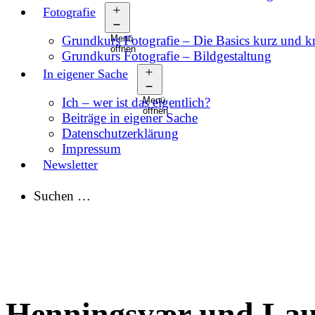
Fotografie
Grundkurs Fotografie – Die Basics kurz und 
Menü
öffnen
Grundkurs Fotografie – Bildgestaltung
In eigener Sache
Ich – wer ist das eigentlich?
Menü
öffnen
Beiträge in eigener Sache
Datenschutzerklärung
Impressum
Newsletter
Suchen …
Henningsvær und Lauk