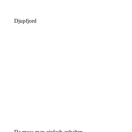
Djupfjord
Da muss man einfach anhalten