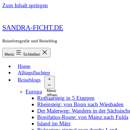
Zum Inhalt springen
SANDRA-FICHT.DE
Reisefotografie und Reiseblog
Menü
Schließen
Home
Alltagsfluchten
Reiseblogs
Europa
Menü
öffnen
Rothaarsteig in 5 Etappen
Rheinsteig: von Bonn nach Wiesbaden
Der Malerweg: Wandern in der Sächsisch
Bonifatius-Route: von Mainz nach Fulda
Island im März
Bulgarien: einmal quer durchs Land