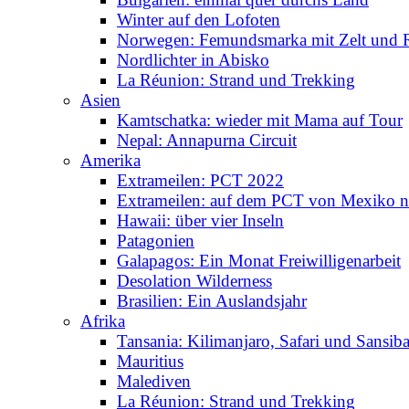
Winter auf den Lofoten
Norwegen: Femundsmarka mit Zelt und 
Nordlichter in Abisko
La Réunion: Strand und Trekking
Asien
Kamtschatka: wieder mit Mama auf Tour
Nepal: Annapurna Circuit
Amerika
Extrameilen: PCT 2022
Extrameilen: auf dem PCT von Mexiko n
Hawaii: über vier Inseln
Patagonien
Galapagos: Ein Monat Freiwilligenarbeit
Desolation Wilderness
Brasilien: Ein Auslandsjahr
Afrika
Tansania: Kilimanjaro, Safari und Sansiba
Mauritius
Malediven
La Réunion: Strand und Trekking