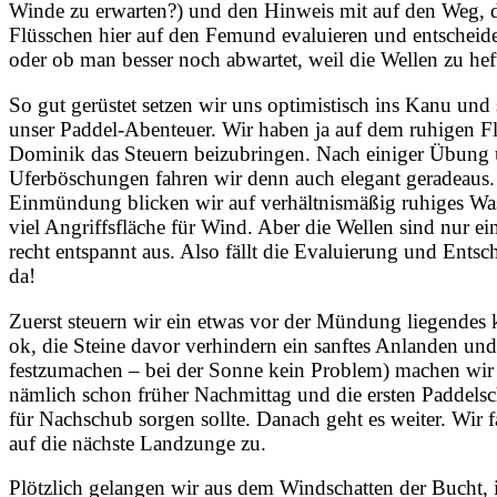
Winde zu erwarten?) und den Hinweis mit auf den Weg, 
Flüsschen hier auf den Femund evaluieren und entscheide
oder ob man besser noch abwartet, weil die Wellen zu heft
So gut gerüstet setzen wir uns optimistisch ins Kanu und
unser Paddel-Abenteuer. Wir haben ja auf dem ruhigen F
Dominik das Steuern beizubringen. Nach einiger Übung
Uferböschungen fahren wir denn auch elegant geradeaus.
Einmündung blicken wir auf verhältnismäßig ruhiges Wasse
viel Angriffsfläche für Wind. Aber die Wellen sind nur e
recht entspannt aus. Also fällt die Evaluierung und Ents
da!
Zuerst steuern wir ein etwas vor der Mündung liegendes k
ok, die Steine davor verhindern ein sanftes Anlanden und
festzumachen – bei der Sonne kein Problem) machen wir e
nämlich schon früher Nachmittag und die ersten Paddelsc
für Nachschub sorgen sollte. Danach geht es weiter. Wir
auf die nächste Landzunge zu.
Plötzlich gelangen wir aus dem Windschatten der Bucht, 