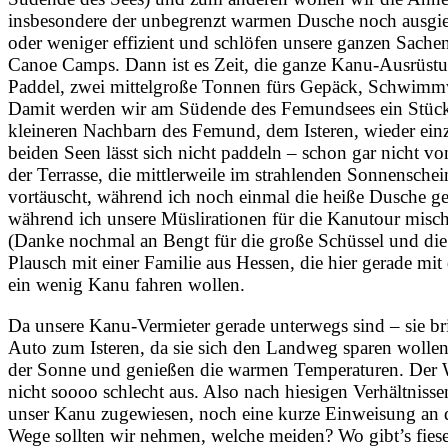
insbesondere der unbegrenzt warmen Dusche noch ausgieb
oder weniger effizient und schlöfen unsere ganzen Sachen
Canoe Camps. Dann ist es Zeit, die ganze Kanu-Ausrüs
Paddel, zwei mittelgroße Tonnen fürs Gepäck, Schwimm
Damit werden wir am Südende des Femundsees ein Stüc
kleineren Nachbarn des Femund, dem Isteren, wieder ein
beiden Seen lässt sich nicht paddeln – schon gar nicht 
der Terrasse, die mittlerweile im strahlenden Sonnensche
vortäuscht, während ich noch einmal die heiße Dusche g
während ich unsere Müslirationen für die Kanutour misc
(Danke nochmal an Bengt für die große Schüssel und die K
Plausch mit einer Familie aus Hessen, die hier gerade 
ein wenig Kanu fahren wollen.
Da unsere Kanu-Vermieter gerade unterwegs sind – sie b
Auto zum Isteren, da sie sich den Landweg sparen wollen 
der Sonne und genießen die warmen Temperaturen. Der Wet
nicht soooo schlecht aus. Also nach hiesigen Verhältnis
unser Kanu zugewiesen, noch eine kurze Einweisung an 
Wege sollten wir nehmen, welche meiden? Wo gibt’s fie