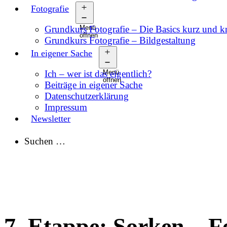
Fotografie
Grundkurs Fotografie – Die Basics kurz und 
Menü
öffnen
Grundkurs Fotografie – Bildgestaltung
In eigener Sache
Ich – wer ist das eigentlich?
Menü
öffnen
Beiträge in eigener Sache
Datenschutzerklärung
Impressum
Newsletter
Suchen …
7. Etappe: Sorken – 