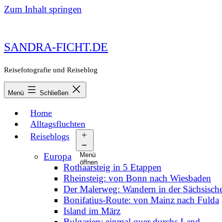
Zum Inhalt springen
SANDRA-FICHT.DE
Reisefotografie und Reiseblog
Menü
Schließen
Home
Alltagsfluchten
Reiseblogs
Europa
Menü
öffnen
Rothaarsteig in 5 Etappen
Rheinsteig: von Bonn nach Wiesbaden
Der Malerweg: Wandern in der Sächsisch
Bonifatius-Route: von Mainz nach Fulda
Island im März
Bulgarien: einmal quer durchs Land