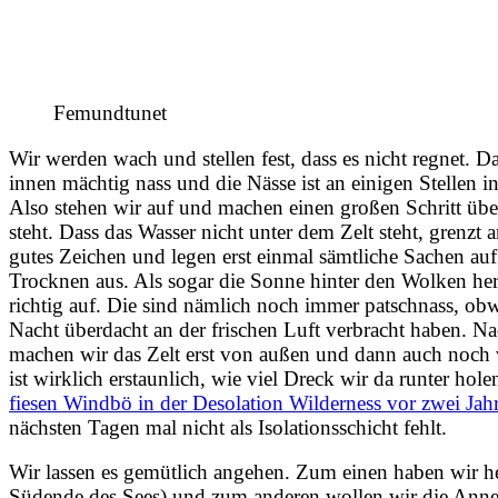
Femundtunet
Wir werden wach und stellen fest, dass es nicht regnet. D
innen mächtig nass und die Nässe ist an einigen Stellen 
Also stehen wir auf und machen einen großen Schritt über
steht. Dass das Wasser nicht unter dem Zelt steht, grenzt
gutes Zeichen und legen erst einmal sämtliche Sachen au
Trocknen aus. Als sogar die Sonne hinter den Wolken herv
richtig auf. Die sind nämlich noch immer patschnass, ob
Nacht überdacht an der frischen Luft verbracht haben. N
machen wir das Zelt erst von außen und dann auch noch
ist wirklich erstaunlich, wie viel Dreck wir da runter hole
fiesen Windbö in der Desolation Wilderness vor zwei Jah
nächsten Tagen mal nicht als Isolationsschicht fehlt.
Wir lassen es gemütlich angehen. Zum einen haben wir h
Südende des Sees) und zum anderen wollen wir die Anneh