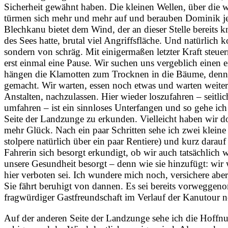
Sicherheit gewähnt haben. Die kleinen Wellen, über die w
türmen sich mehr und mehr auf und berauben Dominik jed
Blechkanu bietet dem Wind, der an dieser Stelle bereits
des Sees hatte, brutal viel Angriffsfläche. Und natürlich
sondern von schräg. Mit einigermaßen letzter Kraft steu
erst einmal eine Pause. Wir suchen uns vergeblich einen
hängen die Klamotten zum Trocknen in die Bäume, denn d
gemacht. Wir warten, essen noch etwas und warten weit
Anstalten, nachzulassen. Hier wieder loszufahren – seit
umfahren – ist ein sinnloses Unterfangen und so gehe ich 
Seite der Landzunge zu erkunden. Vielleicht haben wir d
mehr Glück. Nach ein paar Schritten sehe ich zwei klei
stolpere natürlich über ein paar Rentiere) und kurz dara
Fahrerin sich besorgt erkundigt, ob wir auch tatsächlich 
unsere Gesundheit besorgt – denn wie sie hinzufügt: wir 
hier verboten sei. Ich wundere mich noch, versichere aber
Sie fährt beruhigt von dannen. Es sei bereits vorweggeno
fragwürdiger Gastfreundschaft im Verlauf der Kanutour no
Auf der anderen Seite der Landzunge sehe ich die Hoffnun