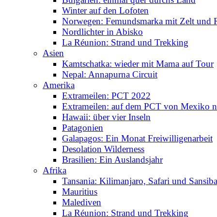
Winter auf den Lofoten
Norwegen: Femundsmarka mit Zelt und 
Nordlichter in Abisko
La Réunion: Strand und Trekking
Asien
Kamtschatka: wieder mit Mama auf Tour
Nepal: Annapurna Circuit
Amerika
Extrameilen: PCT 2022
Extrameilen: auf dem PCT von Mexiko n
Hawaii: über vier Inseln
Patagonien
Galapagos: Ein Monat Freiwilligenarbeit
Desolation Wilderness
Brasilien: Ein Auslandsjahr
Afrika
Tansania: Kilimanjaro, Safari und Sansiba
Mauritius
Malediven
La Réunion: Strand und Trekking