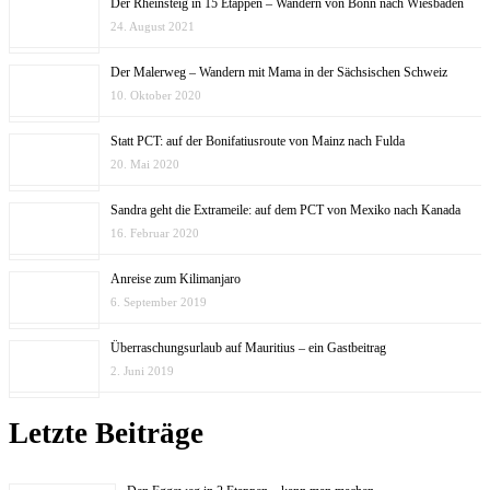
Der Rheinsteig in 15 Etappen – Wandern von Bonn nach Wiesbaden
24. August 2021
Der Malerweg – Wandern mit Mama in der Sächsischen Schweiz
10. Oktober 2020
Statt PCT: auf der Bonifatiusroute von Mainz nach Fulda
20. Mai 2020
Sandra geht die Extrameile: auf dem PCT von Mexiko nach Kanada
16. Februar 2020
Anreise zum Kilimanjaro
6. September 2019
Überraschungsurlaub auf Mauritius – ein Gastbeitrag
2. Juni 2019
Letzte Beiträge