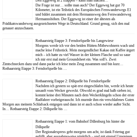
Den Eggeweg in 2 Etappen – kann man machen…
Die Frage ist nur… sollte man auch? Der Eggeweg hat gut 70
Kilometer, ist ein Teilstück des Europäischen Fernwanderwegs E1
und bildet zusammen mit dem Hermannsweg den Fernwanderweg
Hermannshöhen. Der Eggeweg ist einer der ältesten als
Prädikatswanderweg ausgezeichneten Wege in Deutschland. Grund genug, sich den mal
genauer anzuschauen.
Rothaarsteig Etappe 3: Ferndorfquelle bis Langewiese
Morgens werde ich vor den beiden Hütten-Mitbewohnern wach und
mache leise Frühstück. Mein morgendlicher Kakao mit Kaffee ärgert
mich – ich hatte zu viel Wasser in der kleinen Flasche und so saue
ich mir erst mal mein Groundsheet ein. Was soll’s. Zwei
Zimtschnecken dazu und dann packe ich leise mein Zeug zusammen und bin kurz…
Rothaarsteig Etappe 3: Ferndorfquelle bis …
Rothaarsteig Etappe 2: Dillquelle bis Ferndorfquelle
Nachdem ich gestern so spät erst eingeschlafen bin, werde ich heute
unsanft vom Wecker geweckt. Obwohl es grad mal halb sieben ist,
kommt keine drei Minuten nach dem Weckerklingeln schon der erste
Radfahrer vorbeigerauscht. Ich murmle ihm ein verschlafenes Guten
Morgen aus meinem Schlafsack entgegen und dann ist er auch schon wieder außer Sicht.
In… Rothaarsteig Etappe 2: Dillquelle bis …
Rothaarsteig Etappe 1: vom Bahnhof Dillenburg bis hinter die
Dillquelle
Der Regionalexpress geht morgens um acht, ist dank Feiertag gut
gefüllt, aber ausnahmsweise pünktlich – und mit einmal Umsteigen