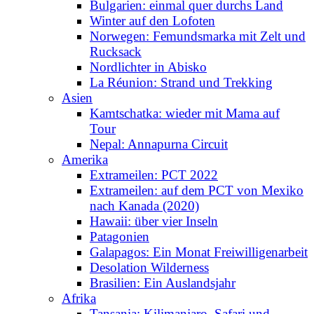
Bulgarien: einmal quer durchs Land
Winter auf den Lofoten
Norwegen: Femundsmarka mit Zelt und
Rucksack
Nordlichter in Abisko
La Réunion: Strand und Trekking
Asien
Kamtschatka: wieder mit Mama auf
Tour
Nepal: Annapurna Circuit
Amerika
Extrameilen: PCT 2022
Extrameilen: auf dem PCT von Mexiko
nach Kanada (2020)
Hawaii: über vier Inseln
Patagonien
Galapagos: Ein Monat Freiwilligenarbeit
Desolation Wilderness
Brasilien: Ein Auslandsjahr
Afrika
Tansania: Kilimanjaro, Safari und