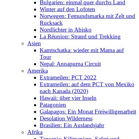
Bulgarien: einmal quer durchs Land
Winter auf den Lofoten
Norwegen: Femundsmarka mit Zelt und
Rucksack
Nordlichter in Abisko
La Réunion: Strand und Trekking
Asien
Kamtschatka: wieder mit Mama auf
Tour
Nepal: Annapurna Circuit
Amerika
Extrameilen: PCT 2022
Extrameilen: auf dem PCT von Mexiko
nach Kanada (2020)
Hawaii: über vier Inseln
Patagonien
Galapagos: Ein Monat Freiwilligenarbeit
Desolation Wilderness
Brasilien: Ein Auslandsjahr
Afrika
Tansania: Kilimanjaro, Safari und