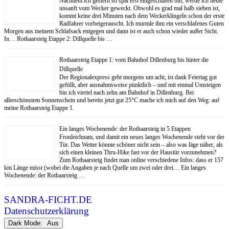
Nachdem ich gestern so spät erst eingeschlafen bin, werde ich heute
unsanft vom Wecker geweckt. Obwohl es grad mal halb sieben ist,
kommt keine drei Minuten nach dem Weckerklingeln schon der erste
Radfahrer vorbeigerauscht. Ich murmle ihm ein verschlafenes Guten
Morgen aus meinem Schlafsack entgegen und dann ist er auch schon wieder außer Sicht.
In… Rothaarsteig Etappe 2: Dillquelle bis …
Rothaarsteig Etappe 1: vom Bahnhof Dillenburg bis hinter die
Dillquelle
Der Regionalexpress geht morgens um acht, ist dank Feiertag gut
gefüllt, aber ausnahmsweise pünktlich – und mit einmal Umsteigen
bin ich viertel nach zehn am Bahnhof in Dillenburg. Bei
allerschönstem Sonnenschein und bereits jetzt gut 25°C mache ich mich auf den Weg: auf
meine Rothaarsteig Etappe 1.
Ein langes Wochenende: der Rothaarsteig in 5 Etappen
Fronleichnam, und damit ein neues langes Wochenende steht vor der
Tür. Das Wetter könnte schöner nicht sein – also was läge näher, als
sich einen kleinen Thru-Hike fast vor der Haustür vorzunehmen?
Zum Rothaarsteig findet man online verschiedene Infos: dass er 157
km Länge misst (wobei die Angaben je nach Quelle um zwei oder drei… Ein langes
Wochenende: der Rothaarsteig …
SANDRA-FICHT.DE
Datenschutzerklärung
Dark Mode: