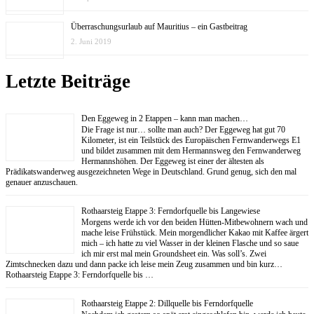
Überraschungsurlaub auf Mauritius – ein Gastbeitrag
2. Juni 2019
Letzte Beiträge
Den Eggeweg in 2 Etappen – kann man machen…
Die Frage ist nur… sollte man auch? Der Eggeweg hat gut 70
Kilometer, ist ein Teilstück des Europäischen Fernwanderwegs E1
und bildet zusammen mit dem Hermannsweg den Fernwanderweg
Hermannshöhen. Der Eggeweg ist einer der ältesten als
Prädikatswanderweg ausgezeichneten Wege in Deutschland. Grund genug, sich den mal
genauer anzuschauen.
Rothaarsteig Etappe 3: Ferndorfquelle bis Langewiese
Morgens werde ich vor den beiden Hütten-Mitbewohnern wach und
mache leise Frühstück. Mein morgendlicher Kakao mit Kaffee ärgert
mich – ich hatte zu viel Wasser in der kleinen Flasche und so saue
ich mir erst mal mein Groundsheet ein. Was soll’s. Zwei
Zimtschnecken dazu und dann packe ich leise mein Zeug zusammen und bin kurz…
Rothaarsteig Etappe 3: Ferndorfquelle bis …
Rothaarsteig Etappe 2: Dillquelle bis Ferndorfquelle