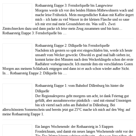
Rothaarsteig Etappe 3: Ferndorfquelle bis Langewiese
Morgens werde ich vor den beiden Hütten-Mitbewohnern wach und
mache leise Frühstück. Mein morgendlicher Kakao mit Kaffee ärgert
mich – ich hatte zu viel Wasser in der kleinen Flasche und so saue
ich mir erst mal mein Groundsheet ein. Was soll’s. Zwei
Zimtschnecken dazu und dann packe ich leise mein Zeug zusammen und bin kurz…
Rothaarsteig Etappe 3: Ferndorfquelle bis …
Rothaarsteig Etappe 2: Dillquelle bis Ferndorfquelle
Nachdem ich gestern so spät erst eingeschlafen bin, werde ich heute
unsanft vom Wecker geweckt. Obwohl es grad mal halb sieben ist,
kommt keine drei Minuten nach dem Weckerklingeln schon der erste
Radfahrer vorbeigerauscht. Ich murmle ihm ein verschlafenes Guten
Morgen aus meinem Schlafsack entgegen und dann ist er auch schon wieder außer Sicht.
In… Rothaarsteig Etappe 2: Dillquelle bis …
Rothaarsteig Etappe 1: vom Bahnhof Dillenburg bis hinter die
Dillquelle
Der Regionalexpress geht morgens um acht, ist dank Feiertag gut
gefüllt, aber ausnahmsweise pünktlich – und mit einmal Umsteigen
bin ich viertel nach zehn am Bahnhof in Dillenburg. Bei
allerschönstem Sonnenschein und bereits jetzt gut 25°C mache ich mich auf den Weg: auf
meine Rothaarsteig Etappe 1.
Ein langes Wochenende: der Rothaarsteig in 5 Etappen
Fronleichnam, und damit ein neues langes Wochenende steht vor der