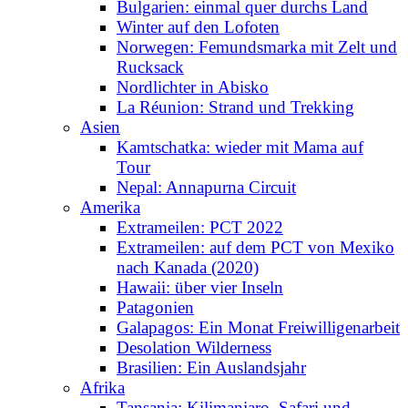
Bulgarien: einmal quer durchs Land
Winter auf den Lofoten
Norwegen: Femundsmarka mit Zelt und
Rucksack
Nordlichter in Abisko
La Réunion: Strand und Trekking
Asien
Kamtschatka: wieder mit Mama auf
Tour
Nepal: Annapurna Circuit
Amerika
Extrameilen: PCT 2022
Extrameilen: auf dem PCT von Mexiko
nach Kanada (2020)
Hawaii: über vier Inseln
Patagonien
Galapagos: Ein Monat Freiwilligenarbeit
Desolation Wilderness
Brasilien: Ein Auslandsjahr
Afrika
Tansania: Kilimanjaro, Safari und