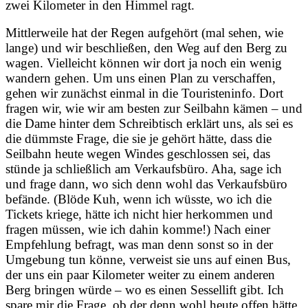
zwei Kilometer in den Himmel ragt.
Mittlerweile hat der Regen aufgehört (mal sehen, wie
lange) und wir beschließen, den Weg auf den Berg zu
wagen.
Vielleicht können wir dort ja noch ein wenig
wandern gehen. Um uns einen Plan zu verschaffen,
gehen wir zunächst einmal in die Touristeninfo. Dort
fragen wir, wie wir am besten zur Seilbahn kämen – und
die Dame hinter dem Schreibtisch erklärt uns, als sei es
die dümmste Frage, die sie je gehört hätte, dass die
Seilbahn heute wegen Windes geschlossen sei, das
stünde ja schließlich am Verkaufsbüro. Aha, sage ich
und frage dann, wo sich denn wohl das Verkaufsbüro
befände. (Blöde Kuh, wenn ich wüsste, wo ich die
Tickets kriege, hätte ich nicht hier herkommen und
fragen müssen, wie ich dahin komme!) Nach einer
Empfehlung befragt, was man denn sonst so in der
Umgebung tun könne, verweist sie uns auf einen Bus,
der uns ein paar Kilometer weiter zu einem anderen
Berg bringen würde – wo es einen Sessellift gibt. Ich
spare mir die Frage, ob der denn wohl heute offen hätte