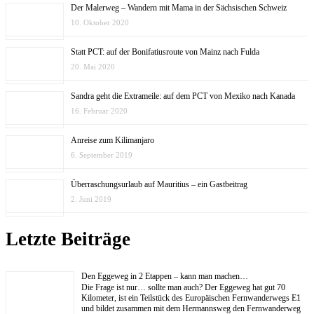
Der Malerweg – Wandern mit Mama in der Sächsischen Schweiz
10. Oktober 2020
Statt PCT: auf der Bonifatiusroute von Mainz nach Fulda
20. Mai 2020
Sandra geht die Extrameile: auf dem PCT von Mexiko nach Kanada
16. Februar 2020
Anreise zum Kilimanjaro
6. September 2019
Überraschungsurlaub auf Mauritius – ein Gastbeitrag
2. Juni 2019
Letzte Beiträge
Den Eggeweg in 2 Etappen – kann man machen…
Die Frage ist nur… sollte man auch? Der Eggeweg hat gut 70
Kilometer, ist ein Teilstück des Europäischen Fernwanderwegs E1
und bildet zusammen mit dem Hermannsweg den Fernwanderweg