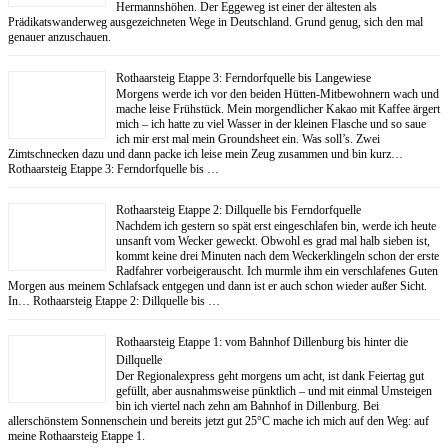
Hermannshöhen. Der Eggeweg ist einer der ältesten als
Prädikatswanderweg ausgezeichneten Wege in Deutschland. Grund genug, sich den mal
genauer anzuschauen.
Rothaarsteig Etappe 3: Ferndorfquelle bis Langewiese
Morgens werde ich vor den beiden Hütten-Mitbewohnern wach und
mache leise Frühstück. Mein morgendlicher Kakao mit Kaffee ärgert
mich – ich hatte zu viel Wasser in der kleinen Flasche und so saue
ich mir erst mal mein Groundsheet ein. Was soll’s. Zwei
Zimtschnecken dazu und dann packe ich leise mein Zeug zusammen und bin kurz…
Rothaarsteig Etappe 3: Ferndorfquelle bis …
Rothaarsteig Etappe 2: Dillquelle bis Ferndorfquelle
Nachdem ich gestern so spät erst eingeschlafen bin, werde ich heute
unsanft vom Wecker geweckt. Obwohl es grad mal halb sieben ist,
kommt keine drei Minuten nach dem Weckerklingeln schon der erste
Radfahrer vorbeigerauscht. Ich murmle ihm ein verschlafenes Guten
Morgen aus meinem Schlafsack entgegen und dann ist er auch schon wieder außer Sicht.
In… Rothaarsteig Etappe 2: Dillquelle bis …
Rothaarsteig Etappe 1: vom Bahnhof Dillenburg bis hinter die
Dillquelle
Der Regionalexpress geht morgens um acht, ist dank Feiertag gut
gefüllt, aber ausnahmsweise pünktlich – und mit einmal Umsteigen
bin ich viertel nach zehn am Bahnhof in Dillenburg. Bei
allerschönstem Sonnenschein und bereits jetzt gut 25°C mache ich mich auf den Weg: auf
meine Rothaarsteig Etappe 1.