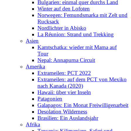
Bulgarien: einmal quer durchs Land
Winter auf den Lofoten
Norwegen: Femundsmarka mit Zelt und
Rucksack
Nordlichter in Abisko
La Réunion: Strand und Trekking
Asien
Kamtschatka: wieder mit Mama auf
Tour
Nepal: Annapurna Circuit
Amerika
Extrameilen: PCT 2022
Extrameilen: auf dem PCT von Mexiko
nach Kanada (2020)
Hawaii: über vier Inseln
Patagonien
Galapagos: Ein Monat Freiwilligenarbeit
Desolation Wilderness
Brasilien: Ein Auslandsjahr
Afrika
Tansania: Kilimanjaro, Safari und