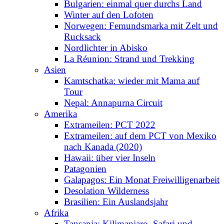
Bulgarien: einmal quer durchs Land
Winter auf den Lofoten
Norwegen: Femundsmarka mit Zelt und
Rucksack
Nordlichter in Abisko
La Réunion: Strand und Trekking
Asien
Kamtschatka: wieder mit Mama auf
Tour
Nepal: Annapurna Circuit
Amerika
Extrameilen: PCT 2022
Extrameilen: auf dem PCT von Mexiko
nach Kanada (2020)
Hawaii: über vier Inseln
Patagonien
Galapagos: Ein Monat Freiwilligenarbeit
Desolation Wilderness
Brasilien: Ein Auslandsjahr
Afrika
Tansania: Kilimanjaro, Safari und