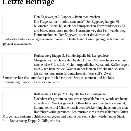
Letzte Beiträge
Den Eggeweg in 2 Etappen – kann man machen…
Die Frage ist nur… sollte man auch? Der Eggeweg hat gut 70
Kilometer, ist ein Teilstück des Europäischen Fernwanderwegs E1
und bildet zusammen mit dem Hermannsweg den Fernwanderweg
Hermannshöhen. Der Eggeweg ist einer der ältesten als
Prädikatswanderweg ausgezeichneten Wege in Deutschland. Grund genug, sich den mal
genauer anzuschauen.
Rothaarsteig Etappe 3: Ferndorfquelle bis Langewiese
Morgens werde ich vor den beiden Hütten-Mitbewohnern wach und
mache leise Frühstück. Mein morgendlicher Kakao mit Kaffee ärgert
mich – ich hatte zu viel Wasser in der kleinen Flasche und so saue
ich mir erst mal mein Groundsheet ein. Was soll’s. Zwei
Zimtschnecken dazu und dann packe ich leise mein Zeug zusammen und bin kurz…
Rothaarsteig Etappe 3: Ferndorfquelle bis …
Rothaarsteig Etappe 2: Dillquelle bis Ferndorfquelle
Nachdem ich gestern so spät erst eingeschlafen bin, werde ich heute
unsanft vom Wecker geweckt. Obwohl es grad mal halb sieben ist,
kommt keine drei Minuten nach dem Weckerklingeln schon der erste
Radfahrer vorbeigerauscht. Ich murmle ihm ein verschlafenes Guten
Morgen aus meinem Schlafsack entgegen und dann ist er auch schon wieder außer Sicht.
In… Rothaarsteig Etappe 2: Dillquelle bis …