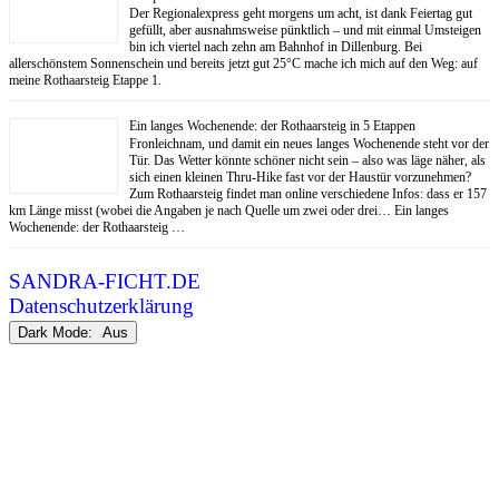
Der Regionalexpress geht morgens um acht, ist dank Feiertag gut
gefüllt, aber ausnahmsweise pünktlich – und mit einmal Umsteigen
bin ich viertel nach zehn am Bahnhof in Dillenburg. Bei
allerschönstem Sonnenschein und bereits jetzt gut 25°C mache ich mich auf den Weg: auf
meine Rothaarsteig Etappe 1.
Ein langes Wochenende: der Rothaarsteig in 5 Etappen
Fronleichnam, und damit ein neues langes Wochenende steht vor der
Tür. Das Wetter könnte schöner nicht sein – also was läge näher, als
sich einen kleinen Thru-Hike fast vor der Haustür vorzunehmen?
Zum Rothaarsteig findet man online verschiedene Infos: dass er 157
km Länge misst (wobei die Angaben je nach Quelle um zwei oder drei… Ein langes
Wochenende: der Rothaarsteig …
SANDRA-FICHT.DE
Datenschutzerklärung
Dark Mode: