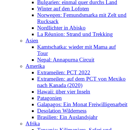
Bulgarien: einmal quer durchs Land
Winter auf den Lofoten
Norwegen: Femundsmarka mit Zelt und
Rucksack
Nordlichter in Abisko
La Réunion: Strand und Trekking
Asien
Kamtschatka: wieder mit Mama auf
Tour
Nepal: Annapurna Circuit
Amerika
Extrameilen: PCT 2022
Extrameilen: auf dem PCT von Mexiko
nach Kanada (2020)
Hawaii: über vier Inseln
Patagonien
Galapagos: Ein Monat Freiwilligenarbeit
Desolation Wilderness
Brasilien: Ein Auslandsjahr
Afrika
Tansania: Kilimanjaro, Safari und