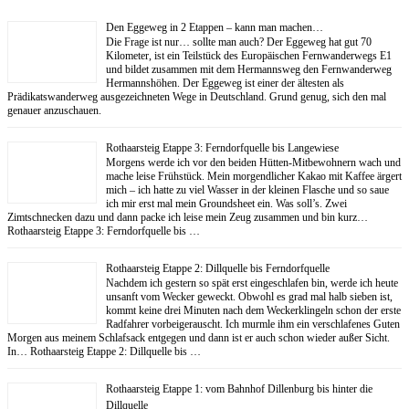
Den Eggeweg in 2 Etappen – kann man machen…
Die Frage ist nur… sollte man auch? Der Eggeweg hat gut 70
Kilometer, ist ein Teilstück des Europäischen Fernwanderwegs E1
und bildet zusammen mit dem Hermannsweg den Fernwanderweg
Hermannshöhen. Der Eggeweg ist einer der ältesten als
Prädikatswanderweg ausgezeichneten Wege in Deutschland. Grund genug, sich den mal
genauer anzuschauen.
Rothaarsteig Etappe 3: Ferndorfquelle bis Langewiese
Morgens werde ich vor den beiden Hütten-Mitbewohnern wach und
mache leise Frühstück. Mein morgendlicher Kakao mit Kaffee ärgert
mich – ich hatte zu viel Wasser in der kleinen Flasche und so saue
ich mir erst mal mein Groundsheet ein. Was soll’s. Zwei
Zimtschnecken dazu und dann packe ich leise mein Zeug zusammen und bin kurz…
Rothaarsteig Etappe 3: Ferndorfquelle bis …
Rothaarsteig Etappe 2: Dillquelle bis Ferndorfquelle
Nachdem ich gestern so spät erst eingeschlafen bin, werde ich heute
unsanft vom Wecker geweckt. Obwohl es grad mal halb sieben ist,
kommt keine drei Minuten nach dem Weckerklingeln schon der erste
Radfahrer vorbeigerauscht. Ich murmle ihm ein verschlafenes Guten
Morgen aus meinem Schlafsack entgegen und dann ist er auch schon wieder außer Sicht.
In… Rothaarsteig Etappe 2: Dillquelle bis …
Rothaarsteig Etappe 1: vom Bahnhof Dillenburg bis hinter die
Dillquelle