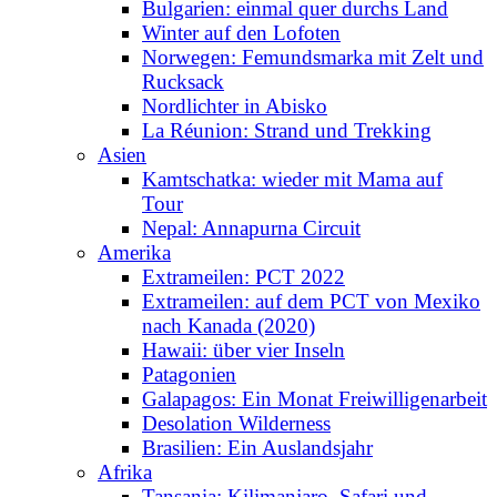
Bulgarien: einmal quer durchs Land
Winter auf den Lofoten
Norwegen: Femundsmarka mit Zelt und
Rucksack
Nordlichter in Abisko
La Réunion: Strand und Trekking
Asien
Kamtschatka: wieder mit Mama auf
Tour
Nepal: Annapurna Circuit
Amerika
Extrameilen: PCT 2022
Extrameilen: auf dem PCT von Mexiko
nach Kanada (2020)
Hawaii: über vier Inseln
Patagonien
Galapagos: Ein Monat Freiwilligenarbeit
Desolation Wilderness
Brasilien: Ein Auslandsjahr
Afrika
Tansania: Kilimanjaro, Safari und