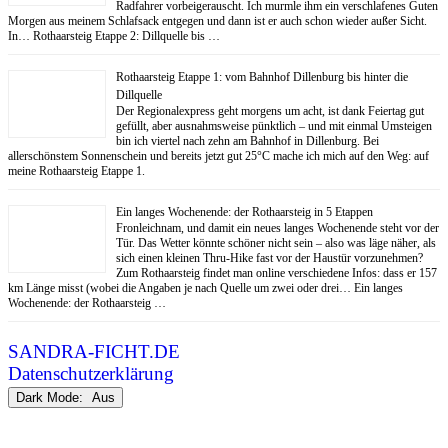
Radfahrer vorbeigerauscht. Ich murmle ihm ein verschlafenes Guten
Morgen aus meinem Schlafsack entgegen und dann ist er auch schon wieder außer Sicht.
In… Rothaarsteig Etappe 2: Dillquelle bis …
Rothaarsteig Etappe 1: vom Bahnhof Dillenburg bis hinter die
Dillquelle
Der Regionalexpress geht morgens um acht, ist dank Feiertag gut
gefüllt, aber ausnahmsweise pünktlich – und mit einmal Umsteigen
bin ich viertel nach zehn am Bahnhof in Dillenburg. Bei
allerschönstem Sonnenschein und bereits jetzt gut 25°C mache ich mich auf den Weg: auf
meine Rothaarsteig Etappe 1.
Ein langes Wochenende: der Rothaarsteig in 5 Etappen
Fronleichnam, und damit ein neues langes Wochenende steht vor der
Tür. Das Wetter könnte schöner nicht sein – also was läge näher, als
sich einen kleinen Thru-Hike fast vor der Haustür vorzunehmen?
Zum Rothaarsteig findet man online verschiedene Infos: dass er 157
km Länge misst (wobei die Angaben je nach Quelle um zwei oder drei… Ein langes
Wochenende: der Rothaarsteig …
SANDRA-FICHT.DE
Datenschutzerklärung
Dark Mode: