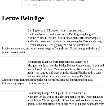
2. Juni 2019
Letzte Beiträge
Den Eggeweg in 2 Etappen – kann man machen…
Die Frage ist nur… sollte man auch? Der Eggeweg hat gut 70
Kilometer, ist ein Teilstück des Europäischen Fernwanderwegs E1
und bildet zusammen mit dem Hermannsweg den Fernwanderweg
Hermannshöhen. Der Eggeweg ist einer der ältesten als
Prädikatswanderweg ausgezeichneten Wege in Deutschland. Grund genug, sich den mal
genauer anzuschauen.
Rothaarsteig Etappe 3: Ferndorfquelle bis Langewiese
Morgens werde ich vor den beiden Hütten-Mitbewohnern wach und
mache leise Frühstück. Mein morgendlicher Kakao mit Kaffee ärgert
mich – ich hatte zu viel Wasser in der kleinen Flasche und so saue
ich mir erst mal mein Groundsheet ein. Was soll’s. Zwei
Zimtschnecken dazu und dann packe ich leise mein Zeug zusammen und bin kurz…
Rothaarsteig Etappe 3: Ferndorfquelle bis …
Rothaarsteig Etappe 2: Dillquelle bis Ferndorfquelle
Nachdem ich gestern so spät erst eingeschlafen bin, werde ich heute
unsanft vom Wecker geweckt. Obwohl es grad mal halb sieben ist,
kommt keine drei Minuten nach dem Weckerklingeln schon der erste