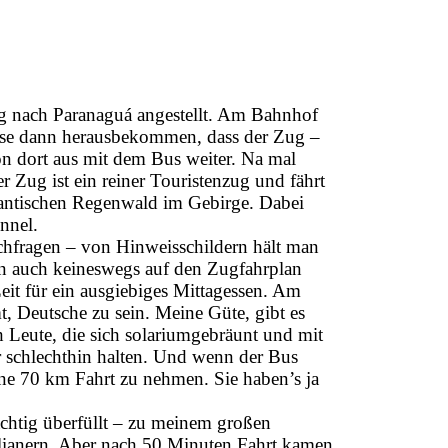
g nach Paranaguá angestellt. Am Bahnhof
asse dann herausbekommen, dass der Zug –
on dort aus mit dem Bus weiter. Na mal
 Zug ist ein reiner Touristenzug und fährt
atlantischen Regenwald im Gebirge. Dabei
nnel.
chfragen – von Hinweisschildern hält man
plan auch keineswegs auf den Zugfahrplan
eit für ein ausgiebiges Mittagessen. Am
, Deutsche zu sein. Meine Güte, gibt es
h Leute, die sich solariumgebräunt und mit
er schlechthin halten. Und wenn der Bus
 eine 70 km Fahrt zu nehmen. Sie haben’s ja
htig überfüllt – zu meinem großen
silianern. Aber nach 50 Minuten Fahrt kamen