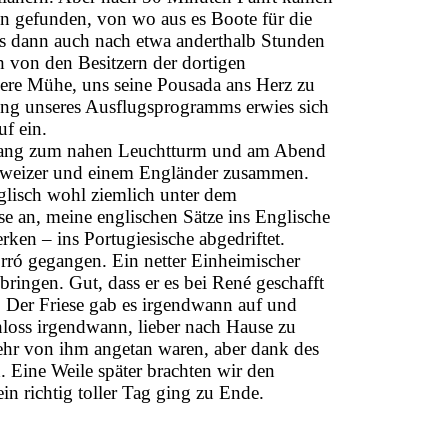
n gefunden, von wo aus es Boote für die
uns dann auch nach etwa anderthalb Stunden
h von den Besitzern der dortigen
dere Mühe, uns seine Pousada ans Herz zu
ung unseres Ausflugsprogramms erwies sich
uf ein.
rgang zum nahen Leuchtturm und am Abend
chweizer und einem Engländer zusammen.
glisch wohl ziemlich unter dem
ese an, meine englischen Sätze ins Englische
ken – ins Portugiesische abgedriftet.
ró gegangen. Ein netter Einheimischer
ringen. Gut, dass er es bei René geschafft
. Der Friese gab es irgendwann auf und
loss irgendwann, lieber nach Hause zu
ehr von ihm angetan waren, aber dank des
n. Eine Weile später brachten wir den
 richtig toller Tag ging zu Ende.