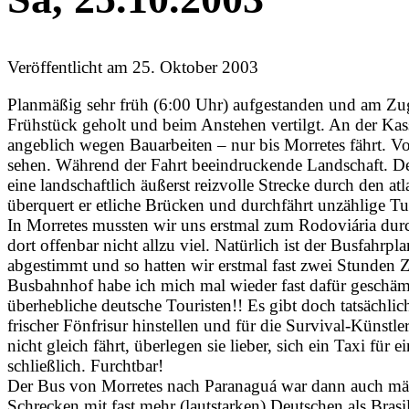
Veröffentlicht am
25. Oktober 2003
Planmäßig sehr früh (6:00 Uhr) aufgestanden und am Zu
Frühstück geholt und beim Anstehen vertilgt. An der K
angeblich wegen Bauarbeiten – nur bis Morretes fährt. V
sehen. Während der Fahrt beeindruckende Landschaft. Der
eine landschaftlich äußerst reizvolle Strecke durch den 
überquert er etliche Brücken und durchfährt unzählige Tu
In Morretes mussten wir uns erstmal zum Rodoviária dur
dort offenbar nicht allzu viel. Natürlich ist der Busfahr
abgestimmt und so hatten wir erstmal fast zwei Stunden Z
Busbahnhof habe ich mich mal wieder fast dafür geschämt
überhebliche deutsche Touristen!! Es gibt doch tatsächlic
frischer Fönfrisur hinstellen und für die Survival-Künstl
nicht gleich fährt, überlegen sie lieber, sich ein Taxi für
schließlich. Furchtbar!
Der Bus von Morretes nach Paranaguá war dann auch mäc
Schrecken mit fast mehr (lautstarken) Deutschen als Bra