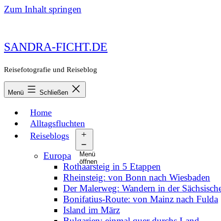
Zum Inhalt springen
SANDRA-FICHT.DE
Reisefotografie und Reiseblog
Menü
Schließen
Home
Alltagsfluchten
Reiseblogs
Europa
Menü
öffnen
Rothaarsteig in 5 Etappen
Rheinsteig: von Bonn nach Wiesbaden
Der Malerweg: Wandern in der Sächsisch
Bonifatius-Route: von Mainz nach Fulda
Island im März
Bulgarien: einmal quer durchs Land