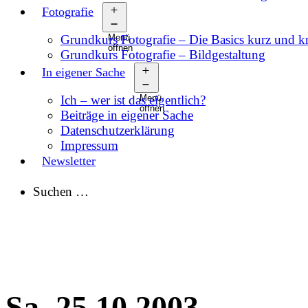
Fotografie
Grundkurs Fotografie – Die Basics kurz und 
Menü
öffnen
Grundkurs Fotografie – Bildgestaltung
In eigener Sache
Ich – wer ist das eigentlich?
Menü
öffnen
Beiträge in eigener Sache
Datenschutzerklärung
Impressum
Newsletter
Suchen …
Sa, 25.10.2003