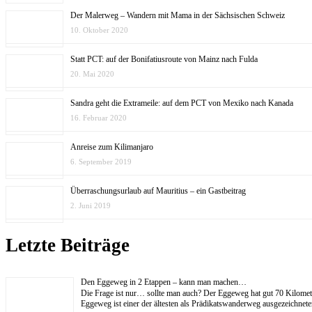
Der Malerweg – Wandern mit Mama in der Sächsischen Schweiz
10. Oktober 2020
Statt PCT: auf der Bonifatiusroute von Mainz nach Fulda
20. Mai 2020
Sandra geht die Extrameile: auf dem PCT von Mexiko nach Kanada
16. Februar 2020
Anreise zum Kilimanjaro
6. September 2019
Überraschungsurlaub auf Mauritius – ein Gastbeitrag
2. Juni 2019
Letzte Beiträge
Den Eggeweg in 2 Etappen – kann man machen…
Die Frage ist nur… sollte man auch? Der Eggeweg hat gut 70 Kilom
Eggeweg ist einer der ältesten als Prädikatswanderweg ausgezeichne