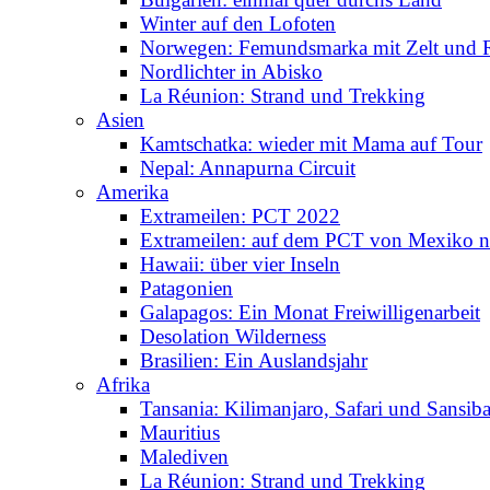
Winter auf den Lofoten
Norwegen: Femundsmarka mit Zelt und 
Nordlichter in Abisko
La Réunion: Strand und Trekking
Asien
Kamtschatka: wieder mit Mama auf Tour
Nepal: Annapurna Circuit
Amerika
Extrameilen: PCT 2022
Extrameilen: auf dem PCT von Mexiko n
Hawaii: über vier Inseln
Patagonien
Galapagos: Ein Monat Freiwilligenarbeit
Desolation Wilderness
Brasilien: Ein Auslandsjahr
Afrika
Tansania: Kilimanjaro, Safari und Sansiba
Mauritius
Malediven
La Réunion: Strand und Trekking