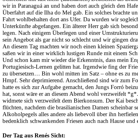
wir in Paranaguá an und haben dort auch gleich den Hafe
Überfahrt auf die Ilha do Mel gab. Ein solches brachte 
Fahrt wohlbehalten dort ans Ufer. Da wurden wir sogleic
Unterkünfte abgefangen. Ein älterer Herr gab sich beson
legen. Nach einigem Überlegen und einer Umstrukturier
sein Angebot als gar nicht so schlecht und wir gingen dra
An diesem Tag machten wir noch einen kleinen Spazie
saßen wir in einer wirklich lustigen Runde mit einem S
Und schon kam mir wieder die Erkenntnis, dass mein En
Portugiesisch-Lernen gelitten hat. Irgendwie fing der Fri
zu übersetzen… Bin wohl mitten im Satz – ohne es zu mer
Hmpf. Sehr deprimierend. Anschließend sind wir zum For
hatte es sich zur Aufgabe gemacht, den Jungs Forró beizub
hat, sonst wäre er an diesem Abend wohl verzweifelt *g*
widmete sich verzweifelt dem Bierkonsum. Der Kai besch
flüchten, nachdem die brasilianischen Damen scheinbar s
Alkoholpegels alles andere als liebevoll über ihn herfiele
bedenklich schwankenden Friesen auch nach Hause und ein
Der Tag aus Renés Sicht: