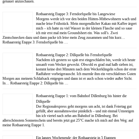
genauer anzuschauen.
Rothaarsteig Etappe 3: Ferndorfquelle bis Langewiese
Morgens werde ich vor den beiden Hütten-Mitbewohnern wach und
mache leise Frühstück. Mein morgendlicher Kakao mit Kaffee ärgert
mich – ich hatte zu viel Wasser in der kleinen Flasche und so saue
ich mir erst mal mein Groundsheet ein. Was soll’s. Zwei
Zimtschnecken dazu und dann packe ich leise mein Zeug zusammen und bin kurz…
Rothaarsteig Etappe 3: Ferndorfquelle bis …
Rothaarsteig Etappe 2: Dillquelle bis Ferndorfquelle
Nachdem ich gestern so spät erst eingeschlafen bin, werde ich heute
unsanft vom Wecker geweckt. Obwohl es grad mal halb sieben ist,
kommt keine drei Minuten nach dem Weckerklingeln schon der erste
Radfahrer vorbeigerauscht. Ich murmle ihm ein verschlafenes Guten
Morgen aus meinem Schlafsack entgegen und dann ist er auch schon wieder außer Sicht.
In… Rothaarsteig Etappe 2: Dillquelle bis …
Rothaarsteig Etappe 1: vom Bahnhof Dillenburg bis hinter die
Dillquelle
Der Regionalexpress geht morgens um acht, ist dank Feiertag gut
gefüllt, aber ausnahmsweise pünktlich – und mit einmal Umsteigen
bin ich viertel nach zehn am Bahnhof in Dillenburg. Bei
allerschönstem Sonnenschein und bereits jetzt gut 25°C mache ich mich auf den Weg: auf
meine Rothaarsteig Etappe 1.
Ein langes Wochenende: der Rothaarsteig in 5 Etappen