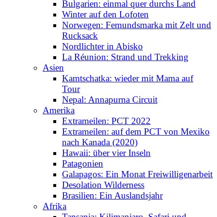
Bulgarien: einmal quer durchs Land
Winter auf den Lofoten
Norwegen: Femundsmarka mit Zelt und
Rucksack
Nordlichter in Abisko
La Réunion: Strand und Trekking
Asien
Kamtschatka: wieder mit Mama auf
Tour
Nepal: Annapurna Circuit
Amerika
Extrameilen: PCT 2022
Extrameilen: auf dem PCT von Mexiko
nach Kanada (2020)
Hawaii: über vier Inseln
Patagonien
Galapagos: Ein Monat Freiwilligenarbeit
Desolation Wilderness
Brasilien: Ein Auslandsjahr
Afrika
Tansania: Kilimanjaro, Safari und