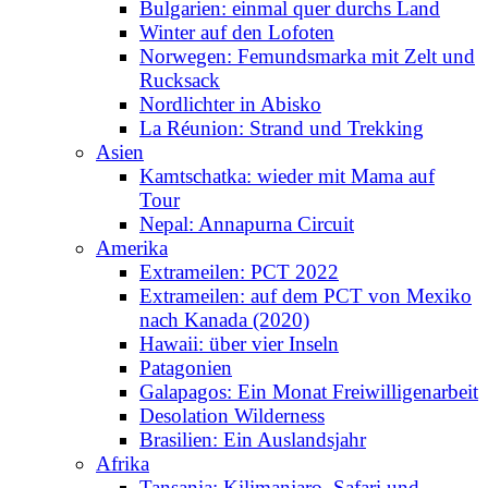
Bulgarien: einmal quer durchs Land
Winter auf den Lofoten
Norwegen: Femundsmarka mit Zelt und
Rucksack
Nordlichter in Abisko
La Réunion: Strand und Trekking
Asien
Kamtschatka: wieder mit Mama auf
Tour
Nepal: Annapurna Circuit
Amerika
Extrameilen: PCT 2022
Extrameilen: auf dem PCT von Mexiko
nach Kanada (2020)
Hawaii: über vier Inseln
Patagonien
Galapagos: Ein Monat Freiwilligenarbeit
Desolation Wilderness
Brasilien: Ein Auslandsjahr
Afrika
Tansania: Kilimanjaro, Safari und