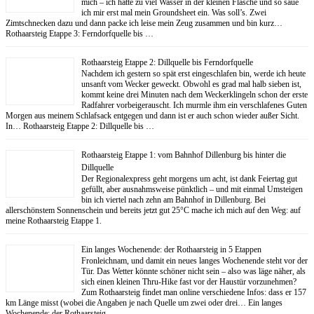
mich – ich hatte zu viel Wasser in der kleinen Flasche und so saue
ich mir erst mal mein Groundsheet ein. Was soll’s. Zwei
Zimtschnecken dazu und dann packe ich leise mein Zeug zusammen und bin kurz…
Rothaarsteig Etappe 3: Ferndorfquelle bis …
Rothaarsteig Etappe 2: Dillquelle bis Ferndorfquelle
Nachdem ich gestern so spät erst eingeschlafen bin, werde ich heute
unsanft vom Wecker geweckt. Obwohl es grad mal halb sieben ist,
kommt keine drei Minuten nach dem Weckerklingeln schon der erste
Radfahrer vorbeigerauscht. Ich murmle ihm ein verschlafenes Guten
Morgen aus meinem Schlafsack entgegen und dann ist er auch schon wieder außer Sicht.
In… Rothaarsteig Etappe 2: Dillquelle bis …
Rothaarsteig Etappe 1: vom Bahnhof Dillenburg bis hinter die
Dillquelle
Der Regionalexpress geht morgens um acht, ist dank Feiertag gut
gefüllt, aber ausnahmsweise pünktlich – und mit einmal Umsteigen
bin ich viertel nach zehn am Bahnhof in Dillenburg. Bei
allerschönstem Sonnenschein und bereits jetzt gut 25°C mache ich mich auf den Weg: auf
meine Rothaarsteig Etappe 1.
Ein langes Wochenende: der Rothaarsteig in 5 Etappen
Fronleichnam, und damit ein neues langes Wochenende steht vor der
Tür. Das Wetter könnte schöner nicht sein – also was läge näher, als
sich einen kleinen Thru-Hike fast vor der Haustür vorzunehmen?
Zum Rothaarsteig findet man online verschiedene Infos: dass er 157
km Länge misst (wobei die Angaben je nach Quelle um zwei oder drei… Ein langes
Wochenende: der Rothaarsteig …