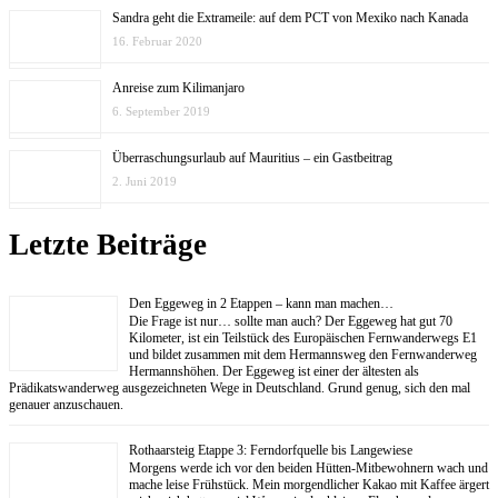
Sandra geht die Extrameile: auf dem PCT von Mexiko nach Kanada
16. Februar 2020
Anreise zum Kilimanjaro
6. September 2019
Überraschungsurlaub auf Mauritius – ein Gastbeitrag
2. Juni 2019
Letzte Beiträge
Den Eggeweg in 2 Etappen – kann man machen…
Die Frage ist nur… sollte man auch? Der Eggeweg hat gut 70
Kilometer, ist ein Teilstück des Europäischen Fernwanderwegs E1
und bildet zusammen mit dem Hermannsweg den Fernwanderweg
Hermannshöhen. Der Eggeweg ist einer der ältesten als
Prädikatswanderweg ausgezeichneten Wege in Deutschland. Grund genug, sich den mal
genauer anzuschauen.
Rothaarsteig Etappe 3: Ferndorfquelle bis Langewiese
Morgens werde ich vor den beiden Hütten-Mitbewohnern wach und
mache leise Frühstück. Mein morgendlicher Kakao mit Kaffee ärgert