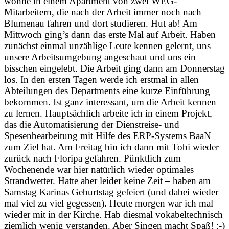
wohne in einem Apartment von zwei WEG-
Mitarbeitern, die nach der Arbeit immer noch nach
Blumenau fahren und dort studieren. Hut ab! Am
Mittwoch ging’s dann das erste Mal auf Arbeit. Haben
zunächst einmal unzählige Leute kennen gelernt, uns
unsere Arbeitsumgebung angeschaut und uns ein
bisschen eingelebt. Die Arbeit ging dann am Donnerstag
los. In den ersten Tagen werde ich erstmal in allen
Abteilungen des Departments eine kurze Einführung
bekommen. Ist ganz interessant, um die Arbeit kennen
zu lernen. Hauptsächlich arbeite ich in einem Projekt,
das die Automatisierung der Dienstreise- und
Spesenbearbeitung mit Hilfe des ERP-Systems BaaN
zum Ziel hat. Am Freitag bin ich dann mit Tobi wieder
zurück nach Floripa gefahren. Pünktlich zum
Wochenende war hier natürlich wieder optimales
Strandwetter. Hatte aber leider keine Zeit – haben am
Samstag Karinas Geburtstag gefeiert (und dabei wieder
mal viel zu viel gegessen). Heute morgen war ich mal
wieder mit in der Kirche. Hab diesmal vokabeltechnisch
ziemlich wenig verstanden. Aber Singen macht Spaß! ;-)