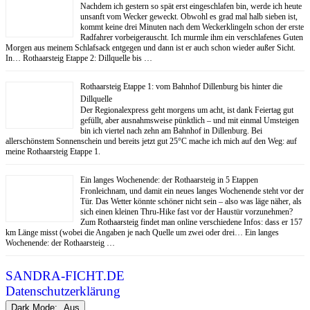
Nachdem ich gestern so spät erst eingeschlafen bin, werde ich heute
unsanft vom Wecker geweckt. Obwohl es grad mal halb sieben ist,
kommt keine drei Minuten nach dem Weckerklingeln schon der erste
Radfahrer vorbeigerauscht. Ich murmle ihm ein verschlafenes Guten
Morgen aus meinem Schlafsack entgegen und dann ist er auch schon wieder außer Sicht.
In… Rothaarsteig Etappe 2: Dillquelle bis …
Rothaarsteig Etappe 1: vom Bahnhof Dillenburg bis hinter die
Dillquelle
Der Regionalexpress geht morgens um acht, ist dank Feiertag gut
gefüllt, aber ausnahmsweise pünktlich – und mit einmal Umsteigen
bin ich viertel nach zehn am Bahnhof in Dillenburg. Bei
allerschönstem Sonnenschein und bereits jetzt gut 25°C mache ich mich auf den Weg: auf
meine Rothaarsteig Etappe 1.
Ein langes Wochenende: der Rothaarsteig in 5 Etappen
Fronleichnam, und damit ein neues langes Wochenende steht vor der
Tür. Das Wetter könnte schöner nicht sein – also was läge näher, als
sich einen kleinen Thru-Hike fast vor der Haustür vorzunehmen?
Zum Rothaarsteig findet man online verschiedene Infos: dass er 157
km Länge misst (wobei die Angaben je nach Quelle um zwei oder drei… Ein langes
Wochenende: der Rothaarsteig …
SANDRA-FICHT.DE
Datenschutzerklärung
Dark Mode: