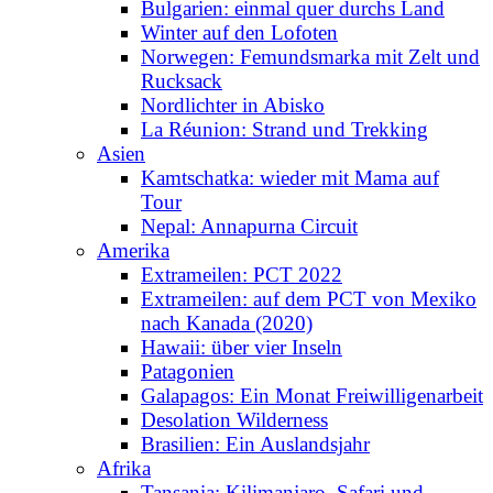
Bulgarien: einmal quer durchs Land
Winter auf den Lofoten
Norwegen: Femundsmarka mit Zelt und
Rucksack
Nordlichter in Abisko
La Réunion: Strand und Trekking
Asien
Kamtschatka: wieder mit Mama auf
Tour
Nepal: Annapurna Circuit
Amerika
Extrameilen: PCT 2022
Extrameilen: auf dem PCT von Mexiko
nach Kanada (2020)
Hawaii: über vier Inseln
Patagonien
Galapagos: Ein Monat Freiwilligenarbeit
Desolation Wilderness
Brasilien: Ein Auslandsjahr
Afrika
Tansania: Kilimanjaro, Safari und