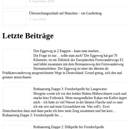
6. September 2019
Überraschungsurlaub auf Mauritius – ein Gastbeitrag
2. Juni 2019
Letzte Beiträge
Den Eggeweg in 2 Etappen – kann man machen…
Die Frage ist nur… sollte man auch? Der Eggeweg hat gut 70
Kilometer, ist ein Teilstück des Europäischen Fernwanderwegs E1
und bildet zusammen mit dem Hermannsweg den Fernwanderweg
Hermannshöhen. Der Eggeweg ist einer der ältesten als
Prädikatswanderweg ausgezeichneten Wege in Deutschland. Grund genug, sich den mal
genauer anzuschauen.
Rothaarsteig Etappe 3: Ferndorfquelle bis Langewiese
Morgens werde ich vor den beiden Hütten-Mitbewohnern wach und
mache leise Frühstück. Mein morgendlicher Kakao mit Kaffee ärgert
mich – ich hatte zu viel Wasser in der kleinen Flasche und so saue
ich mir erst mal mein Groundsheet ein. Was soll’s. Zwei
Zimtschnecken dazu und dann packe ich leise mein Zeug zusammen und bin kurz…
Rothaarsteig Etappe 3: Ferndorfquelle bis …
Rothaarsteig Etappe 2: Dillquelle bis Ferndorfquelle