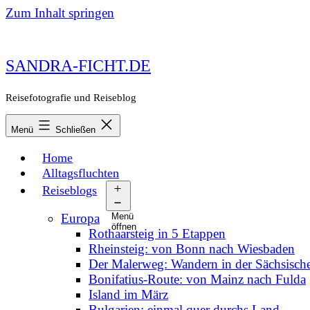
Zum Inhalt springen
SANDRA-FICHT.DE
Reisefotografie und Reiseblog
Menü
Schließen
Home
Alltagsfluchten
Reiseblogs
Europa
Menü
öffnen
Rothaarsteig in 5 Etappen
Rheinsteig: von Bonn nach Wiesbaden
Der Malerweg: Wandern in der Sächsisch
Bonifatius-Route: von Mainz nach Fulda
Island im März
Bulgarien: einmal quer durchs Land