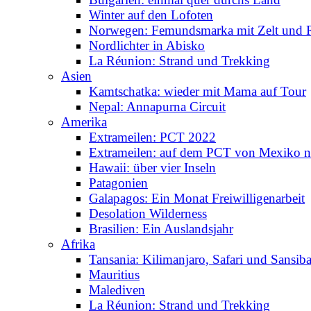
Winter auf den Lofoten
Norwegen: Femundsmarka mit Zelt und 
Nordlichter in Abisko
La Réunion: Strand und Trekking
Asien
Kamtschatka: wieder mit Mama auf Tour
Nepal: Annapurna Circuit
Amerika
Extrameilen: PCT 2022
Extrameilen: auf dem PCT von Mexiko n
Hawaii: über vier Inseln
Patagonien
Galapagos: Ein Monat Freiwilligenarbeit
Desolation Wilderness
Brasilien: Ein Auslandsjahr
Afrika
Tansania: Kilimanjaro, Safari und Sansiba
Mauritius
Malediven
La Réunion: Strand und Trekking