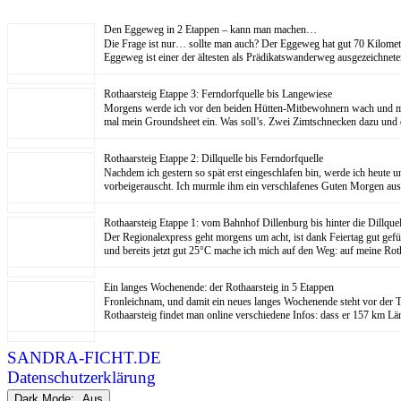
Den Eggeweg in 2 Etappen – kann man machen…
Die Frage ist nur… sollte man auch? Der Eggeweg hat gut 70 Kilom
Eggeweg ist einer der ältesten als Prädikatswanderweg ausgezeichne
Rothaarsteig Etappe 3: Ferndorfquelle bis Langewiese
Morgens werde ich vor den beiden Hütten-Mitbewohnern wach und mache
mal mein Groundsheet ein. Was soll’s. Zwei Zimtschnecken dazu und
Rothaarsteig Etappe 2: Dillquelle bis Ferndorfquelle
Nachdem ich gestern so spät erst eingeschlafen bin, werde ich heute
vorbeigerauscht. Ich murmle ihm ein verschlafenes Guten Morgen aus 
Rothaarsteig Etappe 1: vom Bahnhof Dillenburg bis hinter die Dillquel
Der Regionalexpress geht morgens um acht, ist dank Feiertag gut gefü
und bereits jetzt gut 25°C mache ich mich auf den Weg: auf meine Rot
Ein langes Wochenende: der Rothaarsteig in 5 Etappen
Fronleichnam, und damit ein neues langes Wochenende steht vor der Tü
Rothaarsteig findet man online verschiedene Infos: dass er 157 km 
SANDRA-FICHT.DE
Datenschutzerklärung
Dark Mode: