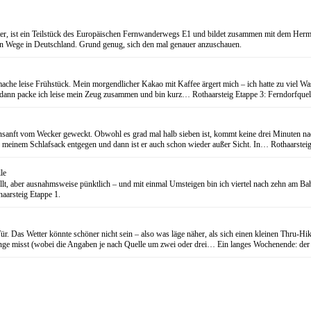
eter, ist ein Teilstück des Europäischen Fernwanderwegs E1 und bildet zusammen mit dem
ten Wege in Deutschland. Grund genug, sich den mal genauer anzuschauen.
 leise Frühstück. Mein morgendlicher Kakao mit Kaffee ärgert mich – ich hatte zu viel Wasse
 dann packe ich leise mein Zeug zusammen und bin kurz… Rothaarsteig Etappe 3: Ferndorfquel
 unsanft vom Wecker geweckt. Obwohl es grad mal halb sieben ist, kommt keine drei Minuten n
meinem Schlafsack entgegen und dann ist er auch schon wieder außer Sicht. In… Rothaarsteig
le
llt, aber ausnahmsweise pünktlich – und mit einmal Umsteigen bin ich viertel nach zehn am B
haarsteig Etappe 1.
r. Das Wetter könnte schöner nicht sein – also was läge näher, als sich einen kleinen Thru-
Länge misst (wobei die Angaben je nach Quelle um zwei oder drei… Ein langes Wochenende: de