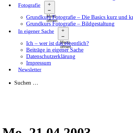
Fotografie
Grundkurs Fotografie – Die Basics kurz und 
Menü
öffnen
Grundkurs Fotografie – Bildgestaltung
In eigener Sache
Ich – wer ist das eigentlich?
Menü
öffnen
Beiträge in eigener Sache
Datenschutzerklärung
Impressum
Newsletter
Suchen …
Mo, 21.04.2003