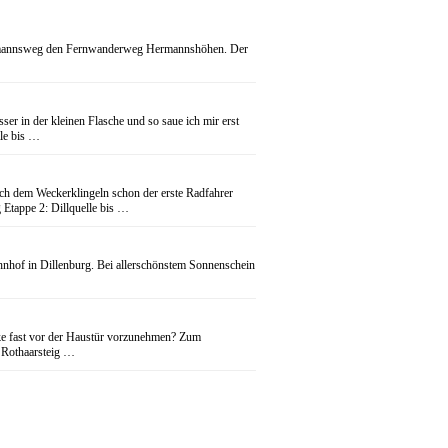
 Hermannsweg den Fernwanderweg Hermannshöhen. Der
r in der kleinen Flasche und so saue ich mir erst
le bis …
ach dem Weckerklingeln schon der erste Radfahrer
 Etappe 2: Dillquelle bis …
ahnhof in Dillenburg. Bei allerschönstem Sonnenschein
Hike fast vor der Haustür vorzunehmen? Zum
r Rothaarsteig …