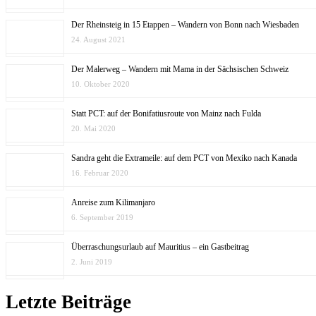
Der Rheinsteig in 15 Etappen – Wandern von Bonn nach Wiesbaden
24. August 2021
Der Malerweg – Wandern mit Mama in der Sächsischen Schweiz
10. Oktober 2020
Statt PCT: auf der Bonifatiusroute von Mainz nach Fulda
20. Mai 2020
Sandra geht die Extrameile: auf dem PCT von Mexiko nach Kanada
16. Februar 2020
Anreise zum Kilimanjaro
6. September 2019
Überraschungsurlaub auf Mauritius – ein Gastbeitrag
2. Juni 2019
Letzte Beiträge