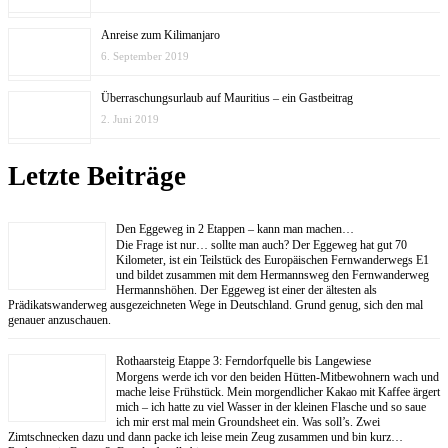
Anreise zum Kilimanjaro
6. September 2019
Überraschungsurlaub auf Mauritius – ein Gastbeitrag
2. Juni 2019
Letzte Beiträge
Den Eggeweg in 2 Etappen – kann man machen…
Die Frage ist nur… sollte man auch? Der Eggeweg hat gut 70
Kilometer, ist ein Teilstück des Europäischen Fernwanderwegs E1
und bildet zusammen mit dem Hermannsweg den Fernwanderweg
Hermannshöhen. Der Eggeweg ist einer der ältesten als
Prädikatswanderweg ausgezeichneten Wege in Deutschland. Grund genug, sich den mal
genauer anzuschauen.
Rothaarsteig Etappe 3: Ferndorfquelle bis Langewiese
Morgens werde ich vor den beiden Hütten-Mitbewohnern wach und
mache leise Frühstück. Mein morgendlicher Kakao mit Kaffee ärgert
mich – ich hatte zu viel Wasser in der kleinen Flasche und so saue
ich mir erst mal mein Groundsheet ein. Was soll’s. Zwei
Zimtschnecken dazu und dann packe ich leise mein Zeug zusammen und bin kurz…