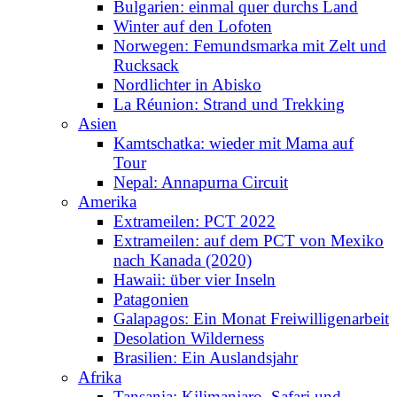
Bulgarien: einmal quer durchs Land
Winter auf den Lofoten
Norwegen: Femundsmarka mit Zelt und
Rucksack
Nordlichter in Abisko
La Réunion: Strand und Trekking
Asien
Kamtschatka: wieder mit Mama auf
Tour
Nepal: Annapurna Circuit
Amerika
Extrameilen: PCT 2022
Extrameilen: auf dem PCT von Mexiko
nach Kanada (2020)
Hawaii: über vier Inseln
Patagonien
Galapagos: Ein Monat Freiwilligenarbeit
Desolation Wilderness
Brasilien: Ein Auslandsjahr
Afrika
Tansania: Kilimanjaro, Safari und