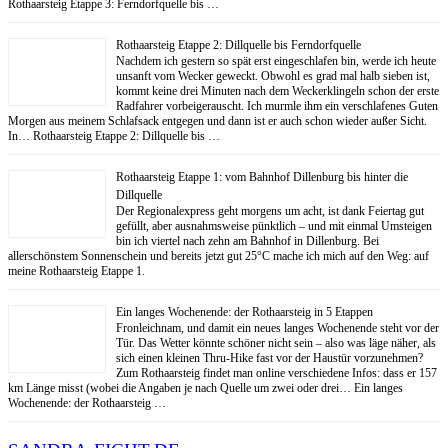
Rothaarsteig Etappe 3: Ferndorfquelle bis …
Rothaarsteig Etappe 2: Dillquelle bis Ferndorfquelle
Nachdem ich gestern so spät erst eingeschlafen bin, werde ich heute
unsanft vom Wecker geweckt. Obwohl es grad mal halb sieben ist,
kommt keine drei Minuten nach dem Weckerklingeln schon der erste
Radfahrer vorbeigerauscht. Ich murmle ihm ein verschlafenes Guten
Morgen aus meinem Schlafsack entgegen und dann ist er auch schon wieder außer Sicht.
In… Rothaarsteig Etappe 2: Dillquelle bis …
Rothaarsteig Etappe 1: vom Bahnhof Dillenburg bis hinter die
Dillquelle
Der Regionalexpress geht morgens um acht, ist dank Feiertag gut
gefüllt, aber ausnahmsweise pünktlich – und mit einmal Umsteigen
bin ich viertel nach zehn am Bahnhof in Dillenburg. Bei
allerschönstem Sonnenschein und bereits jetzt gut 25°C mache ich mich auf den Weg: auf
meine Rothaarsteig Etappe 1.
Ein langes Wochenende: der Rothaarsteig in 5 Etappen
Fronleichnam, und damit ein neues langes Wochenende steht vor der
Tür. Das Wetter könnte schöner nicht sein – also was läge näher, als
sich einen kleinen Thru-Hike fast vor der Haustür vorzunehmen?
Zum Rothaarsteig findet man online verschiedene Infos: dass er 157
km Länge misst (wobei die Angaben je nach Quelle um zwei oder drei… Ein langes
Wochenende: der Rothaarsteig …