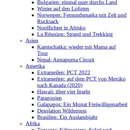
Bulgarien: einmal quer durchs Land
Winter auf den Lofoten
Norwegen: Femundsmarka mit Zelt und
Rucksack
Nordlichter in Abisko
La Réunion: Strand und Trekking
Asien
Kamtschatka: wieder mit Mama auf
Tour
Nepal: Annapurna Circuit
Amerika
Extrameilen: PCT 2022
Extrameilen: auf dem PCT von Mexiko
nach Kanada (2020)
Hawaii: über vier Inseln
Patagonien
Galapagos: Ein Monat Freiwilligenarbeit
Desolation Wilderness
Brasilien: Ein Auslandsjahr
Afrika
Tansania: Kilimanjaro, Safari und