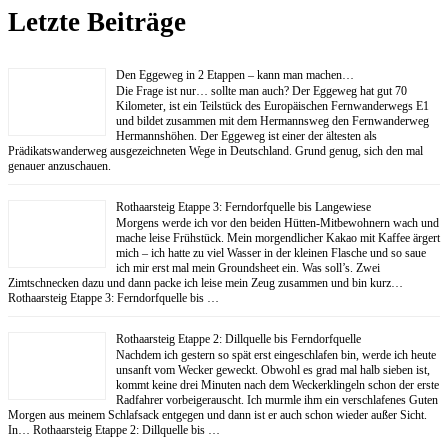
Letzte Beiträge
Den Eggeweg in 2 Etappen – kann man machen…
Die Frage ist nur… sollte man auch? Der Eggeweg hat gut 70
Kilometer, ist ein Teilstück des Europäischen Fernwanderwegs E1
und bildet zusammen mit dem Hermannsweg den Fernwanderweg
Hermannshöhen. Der Eggeweg ist einer der ältesten als
Prädikatswanderweg ausgezeichneten Wege in Deutschland. Grund genug, sich den mal
genauer anzuschauen.
Rothaarsteig Etappe 3: Ferndorfquelle bis Langewiese
Morgens werde ich vor den beiden Hütten-Mitbewohnern wach und
mache leise Frühstück. Mein morgendlicher Kakao mit Kaffee ärgert
mich – ich hatte zu viel Wasser in der kleinen Flasche und so saue
ich mir erst mal mein Groundsheet ein. Was soll’s. Zwei
Zimtschnecken dazu und dann packe ich leise mein Zeug zusammen und bin kurz…
Rothaarsteig Etappe 3: Ferndorfquelle bis …
Rothaarsteig Etappe 2: Dillquelle bis Ferndorfquelle
Nachdem ich gestern so spät erst eingeschlafen bin, werde ich heute
unsanft vom Wecker geweckt. Obwohl es grad mal halb sieben ist,
kommt keine drei Minuten nach dem Weckerklingeln schon der erste
Radfahrer vorbeigerauscht. Ich murmle ihm ein verschlafenes Guten
Morgen aus meinem Schlafsack entgegen und dann ist er auch schon wieder außer Sicht.
In… Rothaarsteig Etappe 2: Dillquelle bis …