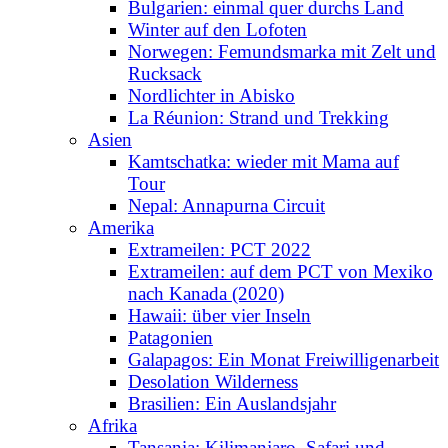
Bulgarien: einmal quer durchs Land
Winter auf den Lofoten
Norwegen: Femundsmarka mit Zelt und
Rucksack
Nordlichter in Abisko
La Réunion: Strand und Trekking
Asien
Kamtschatka: wieder mit Mama auf
Tour
Nepal: Annapurna Circuit
Amerika
Extrameilen: PCT 2022
Extrameilen: auf dem PCT von Mexiko
nach Kanada (2020)
Hawaii: über vier Inseln
Patagonien
Galapagos: Ein Monat Freiwilligenarbeit
Desolation Wilderness
Brasilien: Ein Auslandsjahr
Afrika
Tansania: Kilimanjaro, Safari und