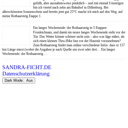
gefüllt, aber ausnahmsweise pünktlich – und mit einmal Umsteigen
bin ich viertel nach zehn am Bahnhof in Dillenburg. Bei
allerschönstem Sonnenschein und bereits jetzt gut 25°C mache ich mich auf den Weg: auf
meine Rothaarsteig Etappe 1.
Ein langes Wochenende: der Rothaarsteig in 5 Etappen
Fronleichnam, und damit ein neues langes Wochenende steht vor der
Tür. Das Wetter könnte schöner nicht sein – also was läge näher, als
sich einen kleinen Thru-Hike fast vor der Haustür vorzunehmen?
Zum Rothaarsteig findet man online verschiedene Infos: dass er 157
km Länge misst (wobei die Angaben je nach Quelle um zwei oder drei… Ein langes
Wochenende: der Rothaarsteig …
SANDRA-FICHT.DE
Datenschutzerklärung
Dark Mode: