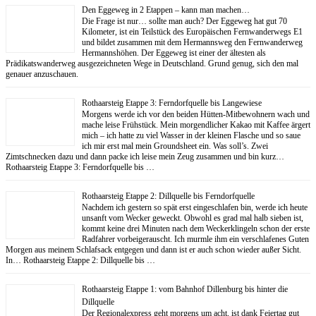
Den Eggeweg in 2 Etappen – kann man machen…
Die Frage ist nur… sollte man auch? Der Eggeweg hat gut 70
Kilometer, ist ein Teilstück des Europäischen Fernwanderwegs E1
und bildet zusammen mit dem Hermannsweg den Fernwanderweg
Hermannshöhen. Der Eggeweg ist einer der ältesten als
Prädikatswanderweg ausgezeichneten Wege in Deutschland. Grund genug, sich den mal
genauer anzuschauen.
Rothaarsteig Etappe 3: Ferndorfquelle bis Langewiese
Morgens werde ich vor den beiden Hütten-Mitbewohnern wach und
mache leise Frühstück. Mein morgendlicher Kakao mit Kaffee ärgert
mich – ich hatte zu viel Wasser in der kleinen Flasche und so saue
ich mir erst mal mein Groundsheet ein. Was soll’s. Zwei
Zimtschnecken dazu und dann packe ich leise mein Zeug zusammen und bin kurz…
Rothaarsteig Etappe 3: Ferndorfquelle bis …
Rothaarsteig Etappe 2: Dillquelle bis Ferndorfquelle
Nachdem ich gestern so spät erst eingeschlafen bin, werde ich heute
unsanft vom Wecker geweckt. Obwohl es grad mal halb sieben ist,
kommt keine drei Minuten nach dem Weckerklingeln schon der erste
Radfahrer vorbeigerauscht. Ich murmle ihm ein verschlafenes Guten
Morgen aus meinem Schlafsack entgegen und dann ist er auch schon wieder außer Sicht.
In… Rothaarsteig Etappe 2: Dillquelle bis …
Rothaarsteig Etappe 1: vom Bahnhof Dillenburg bis hinter die
Dillquelle
Der Regionalexpress geht morgens um acht, ist dank Feiertag gut